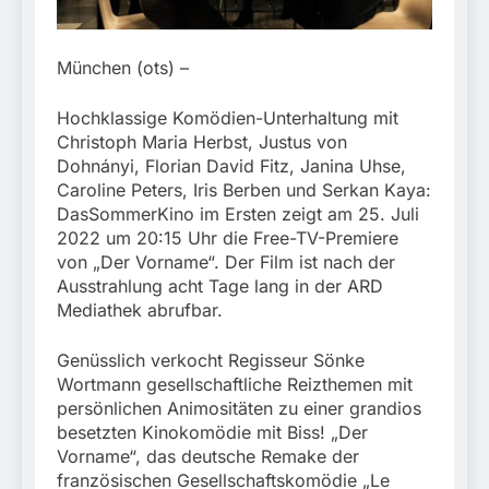
München:
Beinahekollision an
5. August 2026
Bahnübergang in Aubing
/ Bundespolizei ermittelt
München (ots) –
wegen gefährlichen
Eingriffs in den
Hochklassige Komödien-Unterhaltung mit
Bahnverkehr
Christoph Maria Herbst, Justus von
Dohnányi, Florian David Fitz, Janina Uhse,
Caroline Peters, Iris Berben und Serkan Kaya:
DasSommerKino im Ersten zeigt am 25. Juli
2022 um 20:15 Uhr die Free-TV-Premiere
von „Der Vorname“. Der Film ist nach der
Ausstrahlung acht Tage lang in der ARD
Mediathek abrufbar.
Genüsslich verkocht Regisseur Sönke
Wortmann gesellschaftliche Reizthemen mit
persönlichen Animositäten zu einer grandios
besetzten Kinokomödie mit Biss! „Der
Vorname“, das deutsche Remake der
französischen Gesellschaftskomödie „Le