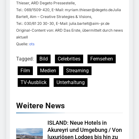
Thieser, ARD Degeto Pressestelle,
Tel.: 069/1509-420, E-Mail:
myriam.thieser@degeto.deJulia
Bartelt, Aim – Creative Strategies & Visions,
Tel.: 030/61 20 30-30, E-Mail:
julia.bartelt@aim-pr.de
Original-Content von: ARD Das Erste, übermittelt durch news
aktuell
Quelle:
ots
Tagged:
Bild
Celebrities
Fernsehen
Film
Medien
Streaming
TV-Ausblick
Unterhaltung
Weitere News
ISLAND: Neue Hotels in
Akureyri und Umgebung / Von
luxuriösen Lodges bis hin zu