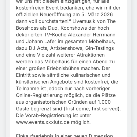
wir uns mit diesem einzigartigen, für alle
kostenfreien Event bedanken, ehe wir mit der
offiziellen Neueröffnung am 5. März 2026
dann voll durchstarten!“ Livemusik von The
BossHoss als Duo, Kochshows der hoch
dekorierten TV-Köche Alexander Herrmann
und Johann Lafer im gesamten Möbelhaus,
dazu DJ-Acts, Artistenshows, Gin-Tastings
und eine Vielzahl weiterer Attraktionen
werden das Möbelhaus für einen Abend zu
einer großen Erlebnisbühne machen. Der
Eintritt sowie sämtliche kulinarischen und
künstlerischen Angebote sind kostenfrei, die
Teilnahme ist jedoch nur nach vorheriger
Online-Registrierung möglich, da die Plätze
aus organisatorischen Gründen auf 1.000
Gäste begrenzt sind (first come, first served).
Die Vorab-Registrierung ist unter
www.events.xxxlutz.de möglich.
Einkaufserlebnis in einer neuen Dimension