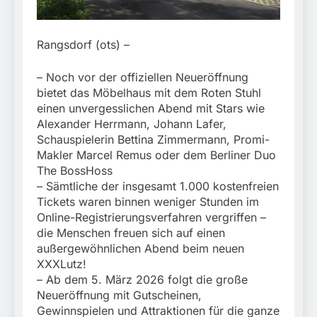
München:
Beinahekollision an
5. August 2026
Bahnübergang in Aubing
/ Bundespolizei ermittelt
Rangsdorf (ots) –
wegen gefährlichen
Eingriffs in den
– Noch vor der offiziellen Neueröffnung
Bahnverkehr
bietet das Möbelhaus mit dem Roten Stuhl
einen unvergesslichen Abend mit Stars wie
Alexander Herrmann, Johann Lafer,
Schauspielerin Bettina Zimmermann, Promi-
Makler Marcel Remus oder dem Berliner Duo
The BossHoss
– Sämtliche der insgesamt 1.000 kostenfreien
Tickets waren binnen weniger Stunden im
Online-Registrierungsverfahren vergriffen –
die Menschen freuen sich auf einen
außergewöhnlichen Abend beim neuen
XXXLutz!
– Ab dem 5. März 2026 folgt die große
Neueröffnung mit Gutscheinen,
Gewinnspielen und Attraktionen für die ganze