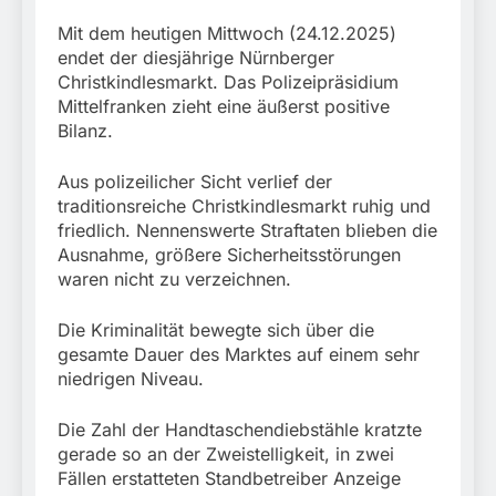
München:
Beinahekollision an
5. August 2026
Mit dem heutigen Mittwoch (24.12.2025)
Bahnübergang in Aubing
endet der diesjährige Nürnberger
/ Bundespolizei ermittelt
Christkindlesmarkt. Das Polizeipräsidium
wegen gefährlichen
Mittelfranken zieht eine äußerst positive
Eingriffs in den
Bahnverkehr
Bilanz.
Aus polizeilicher Sicht verlief der
traditionsreiche Christkindlesmarkt ruhig und
friedlich. Nennenswerte Straftaten blieben die
Ausnahme, größere Sicherheitsstörungen
waren nicht zu verzeichnen.
Die Kriminalität bewegte sich über die
gesamte Dauer des Marktes auf einem sehr
niedrigen Niveau.
Die Zahl der Handtaschendiebstähle kratzte
gerade so an der Zweistelligkeit, in zwei
Fällen erstatteten Standbetreiber Anzeige