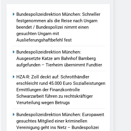
Bundespolizeidirektion München: Schneller
llen Vereinigung Geht Ins Netz –
festgenommen als die Reise nach Ungarn
beendet / Bundespolizei nimmt einen
gesuchten Ungarn mit
undespolizei In Saarbrücken
Auslieferungshaftbefehl fest
g / Bundespolizei Ermittelt Wegen
Bundespolizeidirektion München:
Ausgesetzte Katze am Bahnhof Bamberg
aufgefunden – Tierheim übernimmt Fundtier
en Fest / Mann Nach Gleissturz Verletzt
HZA-R: Zoll deckt auf: Schrotthändler
erschleicht rund 45.000 Euro Sozialleistungen
Ermittlungen der Finanzkontrolle
Schwarzarbeit führen zu rechtskräftiger
ersteckt Kontrolle In Waidhaus Führt
Verurteilung wegen Betrugs
verfahrens
Bundespolizeidirektion München: Europaweit
ngereist/Bundespolizei Stellt Auto
gesuchtes Mitglied einer kriminellen
Vereinigung geht ins Netz – Bundespolizei