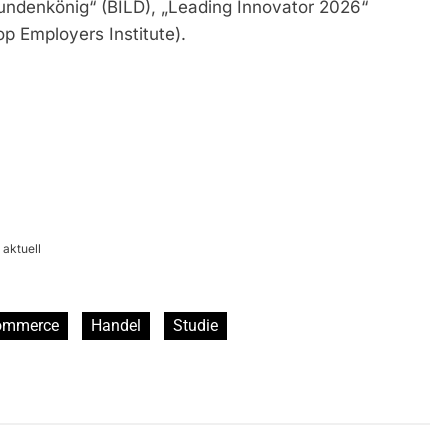
ndenkönig“ (BILD), „Leading Innovator 2026“
 Employers Institute).
aktuell
ommerce
Handel
Studie