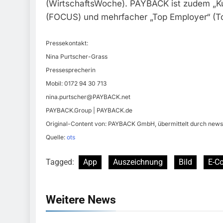
(WirtschaftsWoche). PAYBACK ist zudem „Ku
(FOCUS) und mehrfacher „Top Employer“ (Top
Pressekontakt:
Nina Purtscher-Grass
Pressesprecherin
Mobil: 0172 94 30 713
nina.purtscher@PAYBACK.net
PAYBACK.Group | PAYBACK.de
Original-Content von: PAYBACK GmbH, übermittelt durch news 
Quelle:
ots
Tagged:
App
Auszeichnung
Bild
E-C
Weitere News