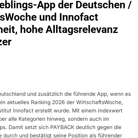
eblings-App der Deutschen /
ühren Zu Rechtskräftiger Verurteilung Wegen Betrugs
tsWoche und Innofact
rektion München: Europaweit Gesuchtes Mitglied Einer Krimine
ollstreckt Europäischen Auslieferungshaftbefehl
heit, hohe Alltagsrelevanz
eidirektion München: Update Zu Den Einsatzmaßnahmen Der B
zer
irektion München: Beinahekollision An Bahnübergang In Aubin
ingriffs In Den Bahnverkehr
eidirektion München: Couragierte Zeugen Halten Tatverdächtig
 In Stillgelegtem Bahngebäude (Sendling)
eutschland und zusätzlich die führende App, wenn es
 ein aktuelles Ranking 2026 der WirtschaftsWoche,
t Auf: Mehr Als 17.000 Zigaretten In Fahrzeug Und Anhänger V
ng Unversteuerter Zigaretten Und Einleitung Eines Steuerstraf
tut Innofact erstellt wurde. Mit einem Indexwert
er alle Kategorien hinweg, sondern auch im
idirektion München: Mit Dem Kraftfahrzeug Über Die Grenze Ei
s. Damit setzt sich PAYBACK deutlich gegen die
durch und bestätigt seine Position als führender