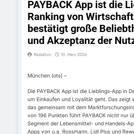
PAYBACK App ist die Li
Schwarzarbeit F
6. August 2026
Ranking von Wirtschaf
Bundespolizeidi
Bundespolizei V
bestätigt große Beliebt
6. August 2026
Bundespoliz
und Akzeptanz der Nut
5. August 2026
Bundespolizeid
Redaktion
10. März 2026
Gefährlichen E
5. August 2026
Bundespoliz
München (ots) –
5. August 2026
FW-M: Brand
Die PAYBACK App ist die Lieblings-App in D
5. August 2026
um Einkaufen und Loyalität geht. Das zeigt
HZA-R: Zoll Deck
Zur Sicherstellu
das gemeinsam mit dem Marktforschungsinsti
4. August 2026
von 196 Punkten führt PAYBACK nicht nur üb
Bundespolize
Segment der Lebensmittel- und Handels-App
Sicher
Apps von u.a. Rossmann, Lidl Plus und Rewe 
3. August 2026