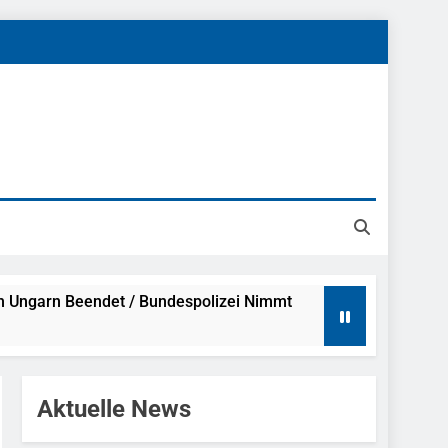
h Ungarn Beendet / Bundespolizei Nimmt
g Aufgefunden – Tierheim Übernimmt
Aktuelle News
tungen Ermittlungen Der Finanzkontrolle