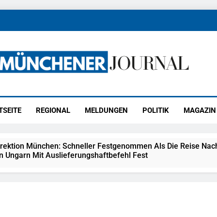
ener Journal
ünchen
TSEITE
REGIONAL
MELDUNGEN
POLITIK
MAGAZIN
irektion München: Schneller Festgenommen Als Die Reise Nac
n Ungarn Mit Auslieferungshaftbefehl Fest
eidirektion München: Ausgesetzte Katze Am Bahnhof Bamber
kt Auf: Schrotthändler Erschleicht Rund 45.000 Euro Sozialleis