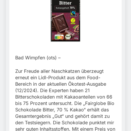
stillgelegtem
verletzt
Bahngebäude
5. August 2026
(Sendling)
Bad Wimpfen (ots) –
Zur Freude aller Naschkatzen überzeugt
erneut ein Lidl-Produkt aus dem Food-
Bereich in der aktuellen Ökotest-Ausgabe
(12/2024). Die Experten haben 21
Bitterschokoladen mit Kakaoanteilen von 66
bis 75 Prozent untersucht. Die „Fairglobe Bio
Schokolade Bitter, 70 % Kakao“ erhält das
Gesamtergebnis „Gut“ und gehört damit zu
den Testsiegern. Die Schokolade punktet mir
sehr guten Inhaltsstoffen. Mit einem Preis von