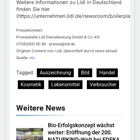
Weitere Informationen zu Lidl in Deutschland
finden Sie hier
(https://unternehmen.lidl.de/newsroom/boilerplate).
Pressekontakt:
Pressestelle Lidl Dienstleistung GmbH & Co. KG
07063/931 60 90 ·
presse@lidl.de
Original-Content von: Lidl, übermittelt durch news aktuell
Quelle:
ots
Tagged:
Auszeichnung
Bild
Handel
Kosmetik
Lebensmittel
Verbraucher
Weitere News
Bio-Erfolgskonzept wächst
weiter: Eröffnung der 200.
NATURKIND-Welt bei EDEKA