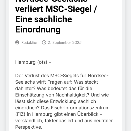
Knopfdruck / Schnelle
7. August 2026
verliert MSC-Siegel /
Festnahme nach
Bundespolizeidirektion
sexueller Belästigung
München: Bundespolizei
Eine sachliche
kontrolliert
7. August 2026
grenzüberschreitenden
Einordnung
Bundespolizeidirektion
Verkehr / Waffenfund im
München: Schneller
Fahrzeug
festgenommen als die
Redaktion
2. September 2025
6. August 2026
Reise nach Ungarn
Bundespolizeidirektion
beendet / Bundespolizei
München: Ausgesetzte
nimmt einen gesuchten
Katze am Bahnhof
6. August 2026
Hamburg (ots) –
Ungarn mit
Bamberg aufgefunden –
HZA-R: Zoll deckt auf:
Auslieferungshaftbefehl
Tierheim übernimmt
Schrotthändler
fest
Der Verlust des MSC-Siegels für Nordsee-
Fundtier
erschleicht rund 45.000
6. August 2026
Seelachs wirft Fragen auf: Was steckt
Euro Sozialleistungen
Bundespolizeidirektion
dahinter? Was bedeutet das für die
Ermittlungen der
München: Europaweit
Einschätzung von Nachhaltigkeit? Und wie
Finanzkontrolle
gesuchtes Mitglied einer
6. August 2026
lässt sich diese Entwicklung sachlich
Schwarzarbeit führen zu
kriminellen Vereinigung
Bundespolizeidirektion
rechtskräftiger
einordnen? Das Fisch-Informationszentrum
geht ins Netz –
München: Update zu den
Verurteilung wegen
(FIZ) in Hamburg gibt einen Überblick –
Bundespolizei vollstreckt
Einsatzmaßnahmen der
Betrugs
5. August 2026
verständlich, faktenbasiert und aus neutraler
europäischen
Bundespolizei in
Bundespolizeidirektion
Auslieferungshaftbefehl
Perspektive.
Saarbrücken