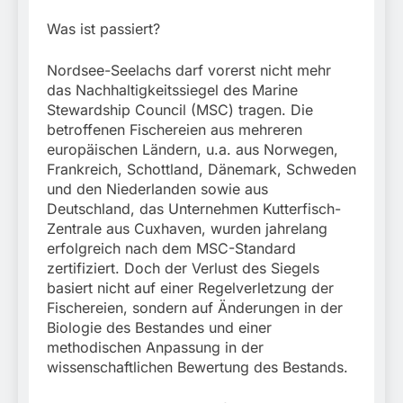
München:
Beinahekollision an
5. August 2026
Was ist passiert?
Bahnübergang in Aubing
/ Bundespolizei ermittelt
Nordsee-Seelachs darf vorerst nicht mehr
wegen gefährlichen
Eingriffs in den
das Nachhaltigkeitssiegel des Marine
Bahnverkehr
Stewardship Council (MSC) tragen. Die
betroffenen Fischereien aus mehreren
europäischen Ländern, u.a. aus Norwegen,
Frankreich, Schottland, Dänemark, Schweden
und den Niederlanden sowie aus
Deutschland, das Unternehmen Kutterfisch-
Zentrale aus Cuxhaven, wurden jahrelang
erfolgreich nach dem MSC-Standard
zertifiziert. Doch der Verlust des Siegels
basiert nicht auf einer Regelverletzung der
Fischereien, sondern auf Änderungen in der
Biologie des Bestandes und einer
methodischen Anpassung in der
wissenschaftlichen Bewertung des Bestands.