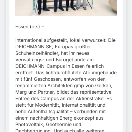
München: Europaweit
Finanzkontrolle
gesuchtes Mitglied einer
6. August 2026
Schwarzarbeit führen zu
kriminellen Vereinigung
rechtskräftiger
geht ins Netz –
Verurteilung wegen
Bundespolizei vollstreckt
Betrugs
Essen (ots) –
europäischen
Auslieferungshaftbefehl
International aufgestellt, lokal verwurzelt: Die
DEICHMANN SE, Europas größter
Schuheinzelhändler, hat ihr neues
Verwaltungs- und Bürogebäude am
DEICHMANN-Campus in Essen feierlich
eröffnet. Das lichtdurchflutete Atriumgebäude
mit fünf Geschossen, entworfen von den
renommierten Architekten gmp von Gerkan,
Marg und Partner, bildet das repräsentative
Entree des Campus an der Aktienstraße. Es
steht für Modernität, Internationalität und
hohe Aufenthaltsqualität – verbunden mit
einem nachhaltigen Energiekonzept aus
Photovoltaik, Geothermie und
Dachbegrünung. Und auch alle weiteren