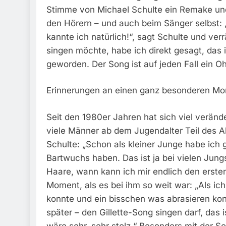
Stimme von Michael Schulte ein Remake und 
den Hörern – und auch beim Sänger selbst: 
kannte ich natürlich!“, sagt Schulte und ver
singen möchte, habe ich direkt gesagt, das is
geworden. Der Song ist auf jeden Fall ein O
Erinnerungen an einen ganz besonderen M
Seit den 1980er Jahren hat sich viel veränder
viele Männer ab dem Jugendalter Teil des All
Schulte: „Schon als kleiner Junge habe ich
Bartwuchs haben. Das ist ja bei vielen Ju
Haare, wann kann ich mir endlich den ersten
Moment, als es bei ihm so weit war: „Als i
konnte und ein bisschen was abrasieren konn
später – den Gillette-Song singen darf, das 
wäre sehr, sehr stolz.“ Besonders mit der 