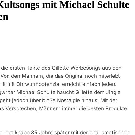
Kultsongs mit Michael Schulte
In Stillgelegtem Bahngebäude (Sendling)
en
t Auf: Mehr Als 17.000 Zigaretten In Fahrzeug Und Anhänger Verstec
ersteuerter Zigaretten Und Einleitung Eines Steuerstrafverfahrens
direktion München: Mit Dem Kraftfahrzeug Über Die Grenze Eingereist
direktion München: Unerlaubte Einreise Mit Dem Kraftfahrzeug/Bund
die ersten Takte des Gillette Werbesongs aus den
endrückblick Der Feuerwehr München Für Den 31. Juli Bis 2. Augu
on den Männern, die das Original noch miterlebt
Hit mit Ohrwurmpotenzial erreicht einfach jeden.
idirektion München: Bundespolizei Begleitet Fußballfans Nach Einsa
iter Michael Schulte haucht Gillette dem Jingle
geht jedoch über bloße Nostalgie hinaus. Mit der
che Rettung In Tiefgaragenzufahrt
 das Versprechen, Männern immer die besten Produkte
erlebt knapp 35 Jahre später mit der charismatischen