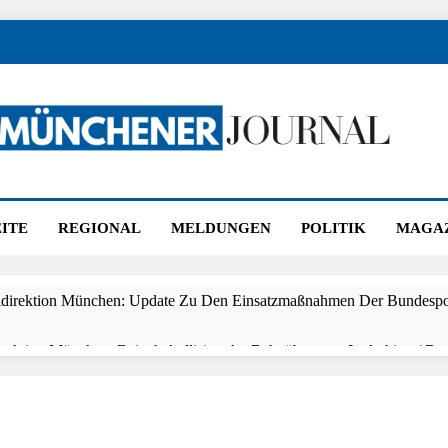
ener Journal
nchen
ITE
REGIONAL
MELDUNGEN
POLITIK
MAGA
idirektion München: Update Zu Den Einsatzmaßnahmen Der Bundespol
irektion München: Beinahekollision An Bahnübergang In Aubing / Bun
en Bahnverkehr
direktion München: Couragierte Zeugen Halten Tatverdächtigen Fest /