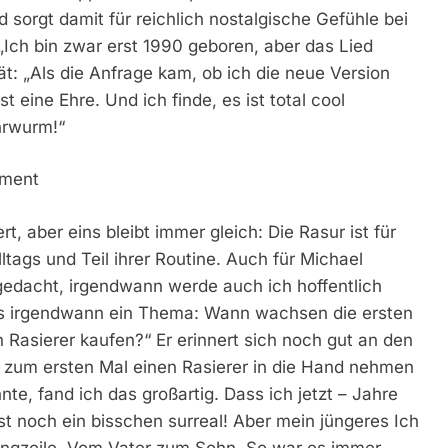
sorgt damit für reichlich nostalgische Gefühle bei
„Ich bin zwar erst 1990 geboren, aber das Lied
rät: „Als die Anfrage kam, ob ich die neue Version
t eine Ehre. Und ich finde, es ist total cool
hrwurm!“
oment
t, aber eins bleibt immer gleich: Die Rasur ist für
tags und Teil ihrer Routine. Auch für Michael
 gedacht, irgendwann werde auch ich hoffentlich
ngs irgendwann ein Thema: Wann wachsen die ersten
 Rasierer kaufen?“ Er erinnert sich noch gut an den
ch zum ersten Mal einen Rasierer in die Hand nehmen
te, fand ich das großartig. Dass ich jetzt – Jahre
ist noch ein bisschen surreal! Aber mein jüngeres Ich
Songzeile „Vom Vater zum Sohn. So war es immer