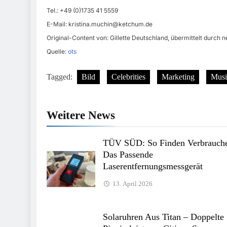
Tel.: +49 (0)1735 41 5559
E-Mail:
kristina.muchin@ketchum.de
Original-Content von: Gillette Deutschland, übermittelt durch n
Quelle:
ots
Tagged:
Bild
Celebrities
Marketing
Musi
Weitere News
TÜV SÜD: So Finden Verbrauch
Das Passende
Laserentfernungsmessgerät
13. April 2026
Solaruhren Aus Titan – Doppelte