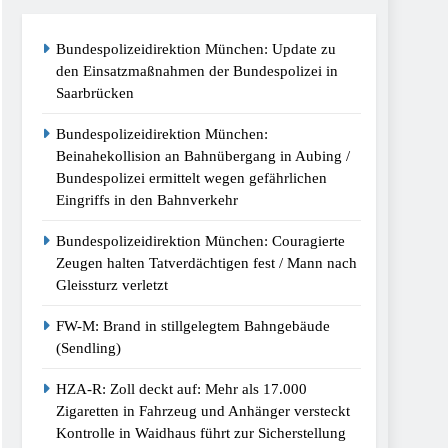
Bundespolizeidirektion München: Update zu
kt Kontrolle In Waidhaus Führt Zur
den Einsatzmaßnahmen der Bundespolizei in
Saarbrücken
/Bundespolizei Stellt Auto Sicher
Bundespolizeidirektion München:
Beinahekollision an Bahnübergang in Aubing /
Bundespolizei ermittelt wegen gefährlichen
espolizei Weist Beschuldigten Nach Moldau
Eingriffs in den Bahnverkehr
Bundespolizeidirektion München: Couragierte
st 2026
Zeugen halten Tatverdächtigen fest / Mann nach
Gleissturz verletzt
tz Am Bahnhof Dachau
FW-M: Brand in stillgelegtem Bahngebäude
(Sendling)
HZA-R: Zoll deckt auf: Mehr als 17.000
Zigaretten in Fahrzeug und Anhänger versteckt
Kontrolle in Waidhaus führt zur Sicherstellung