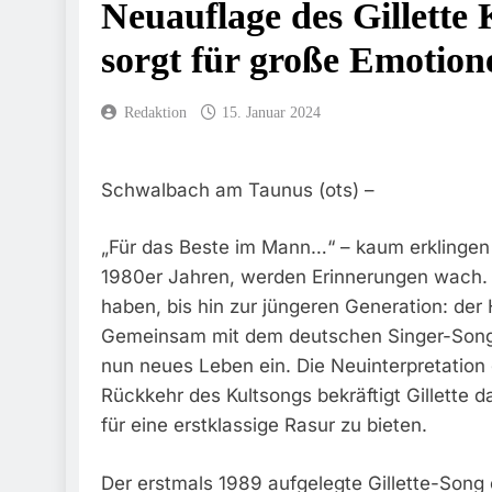
Neuauflage des Gillette 
FW-M: Brand 
5. August 2026
sorgt für große Emotion
HZA-R: Zoll Deck
Sicherstellung Unv
Redaktion
15. Januar 2024
4. August 2026
Bundespolizei
3. August 2026
Schwalbach am Taunus (ots) –
Bundespolizei
Zurück
„Für das Beste im Mann…“ – kaum erklingen 
3. August 2026
FW-M: Wochen
1980er Jahren, werden Erinnerungen wach. V
3. August 2026
haben, bis hin zur jüngeren Generation: der 
Bundespolize
Gemeinsam mit dem deutschen Singer-Songwr
3. August 2026
nun neues Leben ein. Die Neuinterpretation 
FW-M: Technis
Rückkehr des Kultsongs bekräftigt Gillette
31. Juli 2026
für eine erstklassige Rasur zu bieten.
Der erstmals 1989 aufgelegte Gillette-Song 