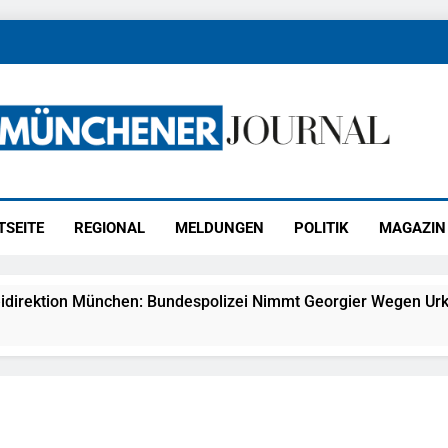
ener Journal
ünchen
TSEITE
REGIONAL
MELDUNGEN
POLITIK
MAGAZIN
idirektion München: Bundespolizei Nimmt Georgier Wegen Urk
27) Schmuckdiebstahl Aus Versandpaket – Polizei Bittet Um 
eidirektion München: Notruf Per Knopfdruck / Schnelle Festn