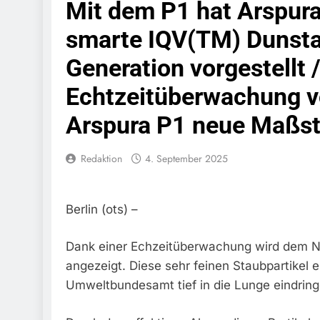
Mit dem P1 hat Arspura 
Bundespolize
Fahrzeug
smarte IQV(TM) Dunst
7. August 2026
Generation vorgestellt /
Bundespolizeid
Einen Gesuchte
Echtzeitüberwachung v
6. August 2026
Bundespoliz
Arspura P1 neue Maßs
Fundtier
6. August 2026
HZA-R: Zoll Dec
Redaktion
4. September 2025
Schwarzarbeit F
6. August 2026
Bundespolizeidi
Berlin (ots) –
Bundespolizei V
6. August 2026
Dank einer Echzeitüberwachung wird dem Nu
Bundespoliz
angezeigt. Diese sehr feinen Staubpartikel 
5. August 2026
Umweltbundesamt tief in die Lunge eindrin
Bundespolizeid
Gefährlichen E
5. August 2026