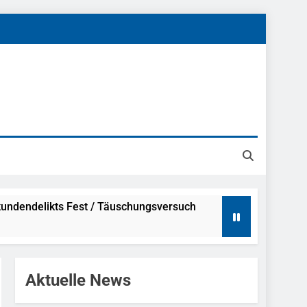
undendelikts Fest / Täuschungsversuch
Hinweise
Aktuelle News
ahme Nach Sexueller Belästigung