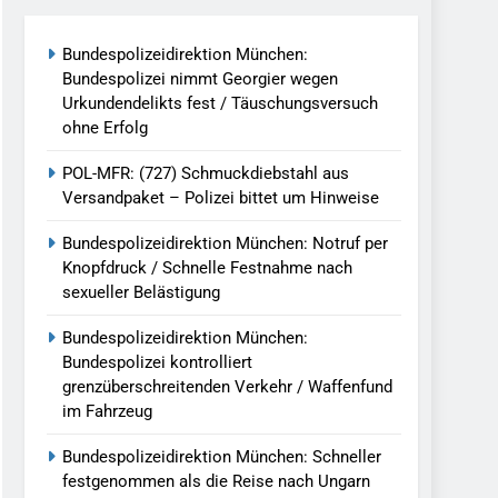
reitenden Verkehr / Waffenfund Im
Bundespolizeidirektion München:
Bundespolizei nimmt Georgier wegen
h Ungarn Beendet / Bundespolizei Nimmt
Urkundendelikts fest / Täuschungsversuch
ohne Erfolg
g Aufgefunden – Tierheim Übernimmt
POL-MFR: (727) Schmuckdiebstahl aus
Versandpaket – Polizei bittet um Hinweise
tungen Ermittlungen Der Finanzkontrolle
Bundespolizeidirektion München: Notruf per
Knopfdruck / Schnelle Festnahme nach
sexueller Belästigung
llen Vereinigung Geht Ins Netz –
Bundespolizeidirektion München:
Bundespolizei kontrolliert
grenzüberschreitenden Verkehr / Waffenfund
undespolizei In Saarbrücken
im Fahrzeug
g / Bundespolizei Ermittelt Wegen
Bundespolizeidirektion München: Schneller
festgenommen als die Reise nach Ungarn