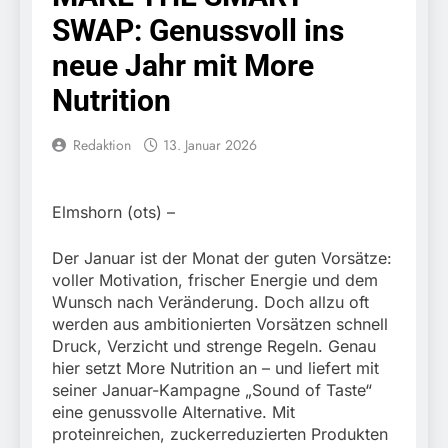
Knopfdruck / Schnelle
7. August 2026
SWAP: Genussvoll ins
Festnahme nach
Bundespolizeidirektion
sexueller Belästigung
München: Bundespolizei
neue Jahr mit More
kontrolliert
7. August 2026
grenzüberschreitenden
Nutrition
Bundespolizeidirektion
Verkehr / Waffenfund im
München: Schneller
Fahrzeug
festgenommen als die
Redaktion
13. Januar 2026
6. August 2026
Reise nach Ungarn
Bundespolizeidirektion
beendet / Bundespolizei
München: Ausgesetzte
nimmt einen gesuchten
Katze am Bahnhof
6. August 2026
Elmshorn (ots) –
Ungarn mit
Bamberg aufgefunden –
HZA-R: Zoll deckt auf:
Auslieferungshaftbefehl
Tierheim übernimmt
Schrotthändler
fest
Der Januar ist der Monat der guten Vorsätze:
Fundtier
erschleicht rund 45.000
6. August 2026
voller Motivation, frischer Energie und dem
Euro Sozialleistungen
Bundespolizeidirektion
Wunsch nach Veränderung. Doch allzu oft
Ermittlungen der
München: Europaweit
werden aus ambitionierten Vorsätzen schnell
Finanzkontrolle
gesuchtes Mitglied einer
6. August 2026
Druck, Verzicht und strenge Regeln. Genau
Schwarzarbeit führen zu
kriminellen Vereinigung
Bundespolizeidirektion
rechtskräftiger
hier setzt More Nutrition an – und liefert mit
geht ins Netz –
München: Update zu den
Verurteilung wegen
seiner Januar-Kampagne „Sound of Taste“
Bundespolizei vollstreckt
Einsatzmaßnahmen der
Betrugs
5. August 2026
eine genussvolle Alternative. Mit
europäischen
Bundespolizei in
Bundespolizeidirektion
Auslieferungshaftbefehl
proteinreichen, zuckerreduzierten Produkten
Saarbrücken