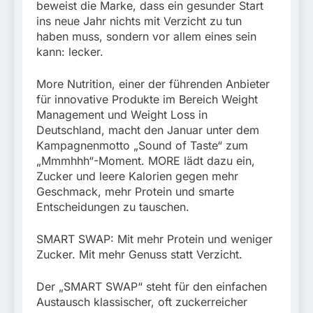
München:
beweist die Marke, dass ein gesunder Start
Beinahekollision an
5. August 2026
ins neue Jahr nichts mit Verzicht zu tun
Bahnübergang in Aubing
haben muss, sondern vor allem eines sein
/ Bundespolizei ermittelt
kann: lecker.
wegen gefährlichen
Eingriffs in den
Bahnverkehr
More Nutrition, einer der führenden Anbieter
für innovative Produkte im Bereich Weight
Management und Weight Loss in
Deutschland, macht den Januar unter dem
Kampagnenmotto „Sound of Taste“ zum
„Mmmhhh“-Moment. MORE lädt dazu ein,
Zucker und leere Kalorien gegen mehr
Geschmack, mehr Protein und smarte
Entscheidungen zu tauschen.
SMART SWAP: Mit mehr Protein und weniger
Zucker. Mit mehr Genuss statt Verzicht.
Der „SMART SWAP“ steht für den einfachen
Austausch klassischer, oft zuckerreicher