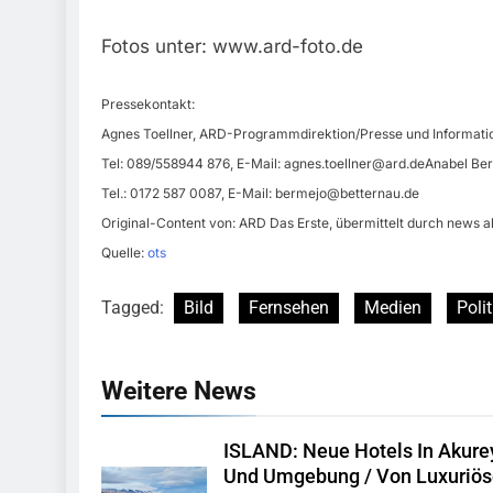
Fotos unter: www.ard-foto.de
Pressekontakt:
Agnes Toellner, ARD-Programmdirektion/Presse und Informati
Tel: 089/558944 876, E-Mail:
agnes.toellner@ard.deAnabel
Ber
Tel.: 0172 587 0087, E-Mail:
bermejo@betternau.de
Original-Content von: ARD Das Erste, übermittelt durch news a
Quelle:
ots
Tagged:
Bild
Fernsehen
Medien
Polit
Weitere News
ISLAND: Neue Hotels In Akurey
Und Umgebung / Von Luxuriö