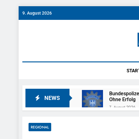
Skip
9. August 2026
to
content
Münch
News Rund Um M
STAR
Bundespolize
NEWS
Ohne Erfolg
7. August 2026
POL-MFR: (7
7. August 2026
REGIONAL
Bundespoliz
7. August 2026