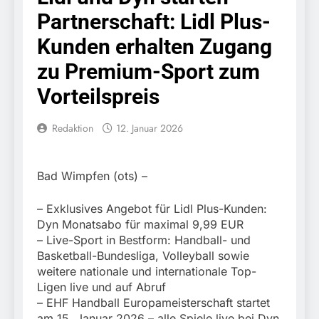
Knopfdruck / Schnelle
7. August 2026
Partnerschaft: Lidl Plus-
Festnahme nach
Bundespolizeidirektion
sexueller Belästigung
München: Bundespolizei
Kunden erhalten Zugang
kontrolliert
7. August 2026
grenzüberschreitenden
zu Premium-Sport zum
Bundespolizeidirektion
Verkehr / Waffenfund im
München: Schneller
Vorteilspreis
Fahrzeug
festgenommen als die
6. August 2026
Reise nach Ungarn
Bundespolizeidirektion
beendet / Bundespolizei
Redaktion
12. Januar 2026
München: Ausgesetzte
nimmt einen gesuchten
Katze am Bahnhof
6. August 2026
Ungarn mit
Bamberg aufgefunden –
HZA-R: Zoll deckt auf:
Auslieferungshaftbefehl
Tierheim übernimmt
Bad Wimpfen (ots) –
Schrotthändler
fest
Fundtier
erschleicht rund 45.000
6. August 2026
Euro Sozialleistungen
– Exklusives Angebot für Lidl Plus-Kunden:
Bundespolizeidirektion
Ermittlungen der
Dyn Monatsabo für maximal 9,99 EUR
München: Europaweit
Finanzkontrolle
– Live-Sport in Bestform: Handball- und
gesuchtes Mitglied einer
6. August 2026
Schwarzarbeit führen zu
kriminellen Vereinigung
Basketball-Bundesliga, Volleyball sowie
Bundespolizeidirektion
rechtskräftiger
geht ins Netz –
weitere nationale und internationale Top-
München: Update zu den
Verurteilung wegen
Bundespolizei vollstreckt
Ligen live und auf Abruf
Einsatzmaßnahmen der
Betrugs
5. August 2026
europäischen
Bundespolizei in
– EHF Handball Europameisterschaft startet
Bundespolizeidirektion
Auslieferungshaftbefehl
Saarbrücken
am 15. Januar 2026 – alle Spiele live bei Dyn