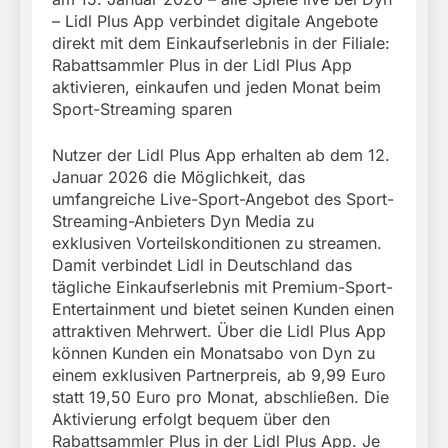
München:
– Lidl Plus App verbindet digitale Angebote
Beinahekollision an
5. August 2026
Bahnübergang in Aubing
direkt mit dem Einkaufserlebnis in der Filiale:
/ Bundespolizei ermittelt
Rabattsammler Plus in der Lidl Plus App
wegen gefährlichen
aktivieren, einkaufen und jeden Monat beim
Eingriffs in den
Sport-Streaming sparen
Bahnverkehr
Nutzer der Lidl Plus App erhalten ab dem 12.
Januar 2026 die Möglichkeit, das
umfangreiche Live-Sport-Angebot des Sport-
Streaming-Anbieters Dyn Media zu
exklusiven Vorteilskonditionen zu streamen.
Damit verbindet Lidl in Deutschland das
tägliche Einkaufserlebnis mit Premium-Sport-
Entertainment und bietet seinen Kunden einen
attraktiven Mehrwert. Über die Lidl Plus App
können Kunden ein Monatsabo von Dyn zu
einem exklusiven Partnerpreis, ab 9,99 Euro
statt 19,50 Euro pro Monat, abschließen. Die
Aktivierung erfolgt bequem über den
Rabattsammler Plus in der Lidl Plus App. Je