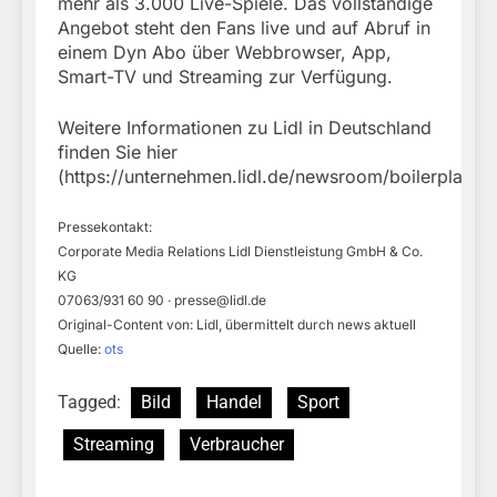
mehr als 3.000 Live-Spiele. Das vollständige
Angebot steht den Fans live und auf Abruf in
einem Dyn Abo über Webbrowser, App,
Smart-TV und Streaming zur Verfügung.
Weitere Informationen zu Lidl in Deutschland
finden Sie hier
(https://unternehmen.lidl.de/newsroom/boilerplate).
Pressekontakt:
Corporate Media Relations Lidl Dienstleistung GmbH & Co.
KG
07063/931 60 90 ·
presse@lidl.de
Original-Content von: Lidl, übermittelt durch news aktuell
Quelle:
ots
Tagged:
Bild
Handel
Sport
Streaming
Verbraucher