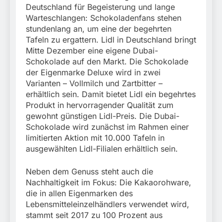
München:
Deutschland für Begeisterung und lange
Beinahekollision an
5. August 2026
Warteschlangen: Schokoladenfans stehen
Bahnübergang in Aubing
stundenlang an, um eine der begehrten
/ Bundespolizei ermittelt
wegen gefährlichen
Tafeln zu ergattern. Lidl in Deutschland bringt
Eingriffs in den
Mitte Dezember eine eigene Dubai-
Bahnverkehr
Schokolade auf den Markt. Die Schokolade
der Eigenmarke Deluxe wird in zwei
Varianten – Vollmilch und Zartbitter –
erhältlich sein. Damit bietet Lidl ein begehrtes
Produkt in hervorragender Qualität zum
gewohnt günstigen Lidl-Preis. Die Dubai-
Schokolade wird zunächst im Rahmen einer
limitierten Aktion mit 10.000 Tafeln in
ausgewählten Lidl-Filialen erhältlich sein.
Neben dem Genuss steht auch die
Nachhaltigkeit im Fokus: Die Kakaorohware,
die in allen Eigenmarken des
Lebensmitteleinzelhändlers verwendet wird,
stammt seit 2017 zu 100 Prozent aus