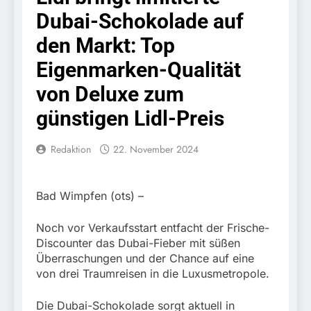
Knopfdruck / Schnelle
7. August 2026
Dubai-Schokolade auf
Festnahme nach
Bundespolizeidirektion
sexueller Belästigung
München: Bundespolizei
den Markt: Top
kontrolliert
7. August 2026
grenzüberschreitenden
Eigenmarken-Qualität
Bundespolizeidirektion
Verkehr / Waffenfund im
München: Schneller
von Deluxe zum
Fahrzeug
festgenommen als die
6. August 2026
Reise nach Ungarn
günstigen Lidl-Preis
Bundespolizeidirektion
beendet / Bundespolizei
München: Ausgesetzte
nimmt einen gesuchten
Katze am Bahnhof
6. August 2026
Redaktion
22. November 2024
Ungarn mit
Bamberg aufgefunden –
HZA-R: Zoll deckt auf:
Auslieferungshaftbefehl
Tierheim übernimmt
Schrotthändler
fest
Fundtier
erschleicht rund 45.000
6. August 2026
Bad Wimpfen (ots) –
Euro Sozialleistungen
Bundespolizeidirektion
Ermittlungen der
München: Europaweit
Noch vor Verkaufsstart entfacht der Frische-
Finanzkontrolle
gesuchtes Mitglied einer
6. August 2026
Schwarzarbeit führen zu
Discounter das Dubai-Fieber mit süßen
kriminellen Vereinigung
Bundespolizeidirektion
rechtskräftiger
Überraschungen und der Chance auf eine
geht ins Netz –
München: Update zu den
Verurteilung wegen
von drei Traumreisen in die Luxusmetropole.
Bundespolizei vollstreckt
Einsatzmaßnahmen der
Betrugs
5. August 2026
europäischen
Bundespolizei in
Bundespolizeidirektion
Auslieferungshaftbefehl
Die Dubai-Schokolade sorgt aktuell in
Saarbrücken