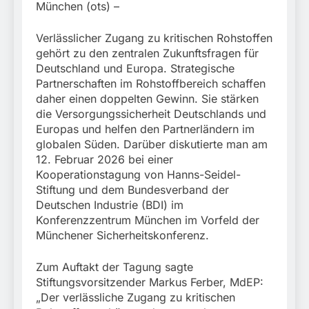
München: Mit dem
München (ots) –
führt zur Sicherstellung
Kraftfahrzeug über die
3. August 2026
unversteuerter Zigaretten
Grenze
und Einleitung eines
Verlässlicher Zugang zu kritischen Rohstoffen
eingereist/Bundespolizei
Steuerstrafverfahrens
gehört zu den zentralen Zukunftsfragen für
stellt Auto sicher
Deutschland und Europa. Strategische
Partnerschaften im Rohstoffbereich schaffen
daher einen doppelten Gewinn. Sie stärken
die Versorgungssicherheit Deutschlands und
Europas und helfen den Partnerländern im
globalen Süden. Darüber diskutierte man am
12. Februar 2026 bei einer
Kooperationstagung von Hanns-Seidel-
Stiftung und dem Bundesverband der
Deutschen Industrie (BDI) im
Konferenzzentrum München im Vorfeld der
Münchener Sicherheitskonferenz.
Zum Auftakt der Tagung sagte
Stiftungsvorsitzender Markus Ferber, MdEP:
„Der verlässliche Zugang zu kritischen