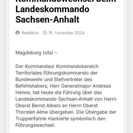
Knopfdruck / Schnelle
7. August 2026
Landeskommando
Festnahme nach
Bundespolizeidirektion
sexueller Belästigung
München: Bundespolizei
Sachsen-Anhalt
kontrolliert
7. August 2026
grenzüberschreitenden
Bundespolizeidirektion
Redaktion
18. November 2024
Verkehr / Waffenfund im
München: Schneller
Fahrzeug
festgenommen als die
6. August 2026
Reise nach Ungarn
Bundespolizeidirektion
Magdeburg (ots) –
beendet / Bundespolizei
München: Ausgesetzte
nimmt einen gesuchten
Katze am Bahnhof
6. August 2026
Ungarn mit
Der Kommandeur Kommandobereich
Bamberg aufgefunden –
HZA-R: Zoll deckt auf:
Auslieferungshaftbefehl
Tierheim übernimmt
Territoriales Führungskommando der
Schrotthändler
fest
Fundtier
Bundeswehr und Stellvertreter des
erschleicht rund 45.000
6. August 2026
Befehlshabers, Herr Generalmajor Andreas
Euro Sozialleistungen
Bundespolizeidirektion
Ermittlungen der
Henne, hat heute die Führung über das
München: Europaweit
Finanzkontrolle
Landeskommando Sachsen-Anhalt von Herrn
gesuchtes Mitglied einer
6. August 2026
Schwarzarbeit führen zu
Oberst Bernd Albers an Herrn Oberst
kriminellen Vereinigung
Bundespolizeidirektion
rechtskräftiger
geht ins Netz –
Thorsten Alme übergeben. Die Übergabe der
München: Update zu den
Verurteilung wegen
Bundespolizei vollstreckt
Truppenfahne markierte symbolisch den
Einsatzmaßnahmen der
Betrugs
5. August 2026
europäischen
Führungswechsel.
Bundespolizei in
Bundespolizeidirektion
Auslieferungshaftbefehl
Saarbrücken