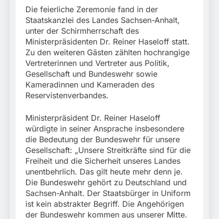
München:
Die feierliche Zeremonie fand in der
Beinahekollision an
5. August 2026
Bahnübergang in Aubing
Staatskanzlei des Landes Sachsen-Anhalt,
/ Bundespolizei ermittelt
unter der Schirmherrschaft des
wegen gefährlichen
Ministerpräsidenten Dr. Reiner Haseloff statt.
Eingriffs in den
Zu den weiteren Gästen zählten hochrangige
Bahnverkehr
Vertreterinnen und Vertreter aus Politik,
Gesellschaft und Bundeswehr sowie
Kameradinnen und Kameraden des
Reservistenverbandes.
Ministerpräsident Dr. Reiner Haseloff
würdigte in seiner Ansprache insbesondere
die Bedeutung der Bundeswehr für unsere
Gesellschaft: „Unsere Streitkräfte sind für die
Freiheit und die Sicherheit unseres Landes
unentbehrlich. Das gilt heute mehr denn je.
Die Bundeswehr gehört zu Deutschland und
Sachsen-Anhalt. Der Staatsbürger in Uniform
ist kein abstrakter Begriff. Die Angehörigen
der Bundeswehr kommen aus unserer Mitte.