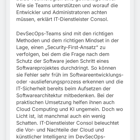
München:
Wie sie Teams unterstützen und worauf die
Beinahekollision an
5. August 2026
Entwickler und Administratoren achten
Bahnübergang in Aubing
/ Bundespolizei ermittelt
müssen, erklärt IT-Dienstleister Consol.
wegen gefährlichen
Eingriffs in den
DevSecOps-Teams sind mit den richtigen
Bahnverkehr
Methoden und dem richtigen Mindset in der
Lage, einen „Security-First-Ansatz“ zu
verfolgen, bei dem die Frage nach dem
Schutz der Software jeden Schritt eines
Softwareprojektes durchdringt. So können
sie Fehler sehr früh im Softwareentwicklungs-
oder -auslieferungsprozess erkennen und die
IT-Sicherheit bereits beim Aufsetzen der
Softwarearchitektur mitbedenken. Bei der
praktischen Umsetzung helfen ihnen auch
Cloud Computing und KI ungemein. Doch wo
Licht ist, ist manchmal auch ein wenig
Schatten. IT-Dienstleister Consol beleuchtet
die Vor- und Nachteile der Cloud und
künstlicher Intelligenz im DevSecOps-