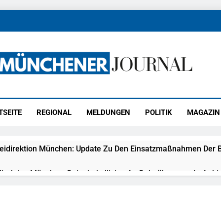
ener Journal
ünchen
TSEITE
REGIONAL
MELDUNGEN
POLITIK
MAGAZIN
eidirektion München: Update Zu Den Einsatzmaßnahmen Der B
irektion München: Beinahekollision An Bahnübergang In Aubin
ingriffs In Den Bahnverkehr
eidirektion München: Couragierte Zeugen Halten Tatverdächtig