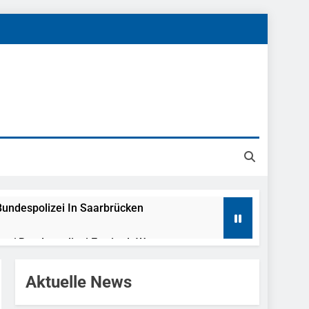
undespolizei In Saarbrücken
g / Bundespolizei Ermittelt Wegen
Aktuelle News
en Fest / Mann Nach Gleissturz Verletzt