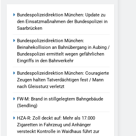
Bundespolizeidirektion München: Update zu
ersteckt Kontrolle In Waidhaus Führt
den Einsatzmaßnahmen der Bundespolizei in
verfahrens
Saarbrücken
Bundespolizeidirektion München:
ngereist/Bundespolizei Stellt Auto
Beinahekollision an Bahnübergang in Aubing /
Bundespolizei ermittelt wegen gefährlichen
Eingriffs in den Bahnverkehr
g/Bundespolizei Weist Beschuldigten
Bundespolizeidirektion München: Couragierte
Zeugen halten Tatverdächtigen fest / Mann
. August 2026
nach Gleissturz verletzt
ch Einsatz Am Bahnhof Dachau
FW-M: Brand in stillgelegtem Bahngebäude
(Sendling)
HZA-R: Zoll deckt auf: Mehr als 17.000
Zigaretten in Fahrzeug und Anhänger
versteckt Kontrolle in Waidhaus führt zur