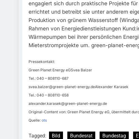
engagiert sich durch praktische Projekte fü
errichtet und betreibt sie unter anderem ei
Produktion von grünem Wasserstoff (Windgas
Rahmen von Energiedienstleistungen Kund:i
Wärmepumpen bei ihrer persönlichen Energ
Mieterstromprojekte um. green-planet-ener
Pressekontakt:
Green Planet Energy eGSvea Balzer
Tel.: 040 – 808110-687
svea.balzer@green-planet-energy.deAlexander
Karasek
Tel.: 040 – 808110-658
alexander.karasek@green-planet-energy.de
Original-Content von: Green Planet Energy eG, übermittelt dur
Quelle:
ots
Tagged:
Bild
Bundesrat
Bundestag
E