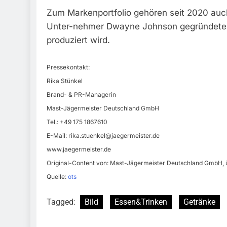
Zum Markenportfolio gehören seit 2020 au
Unter-nehmer Dwayne Johnson gegründete 
produziert wird.
Pressekontakt:
Rika Stünkel
Brand- & PR-Managerin
Mast-Jägermeister Deutschland GmbH
Tel.: +49 175 1867610
E-Mail:
rika.stuenkel@jaegermeister.de
www.jaegermeister.de
Original-Content von: Mast-Jägermeister Deutschland GmbH, ü
Quelle:
ots
Tagged:
Bild
Essen&Trinken
Getränke