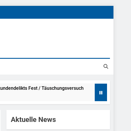
undendelikts Fest / Täuschungsversuch
Hinweise
Aktuelle News
ahme Nach Sexueller Belästigung