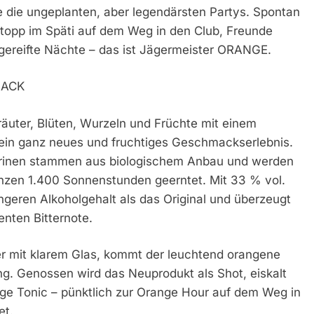
 die ungeplanten, aber legendärsten Partys. Spontan
r Stopp im Späti auf dem Weg in den Club, Freunde
ngereifte Nächte – das ist Jägermeister ORANGE.
MACK
räuter, Blüten, Wurzeln und Früchte mit einem
 ein ganz neues und fruchtiges Geschmackserlebnis.
rinen stammen aus biologischem Anbau und werden
anzen 1.400 Sonnenstunden geerntet. Mit 33 % vol.
eren Alkoholgehalt als das Original und überzeugt
nten Bitternote.
er mit klarem Glas, kommt der leuchtend orangene
. Genossen wird das Neuprodukt als Shot, eiskalt
nge Tonic – pünktlich zur Orange Hour auf dem Weg in
et.