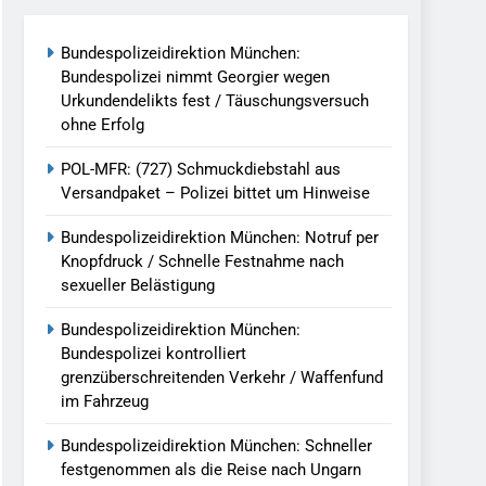
reitenden Verkehr / Waffenfund Im
Bundespolizeidirektion München:
Bundespolizei nimmt Georgier wegen
h Ungarn Beendet / Bundespolizei Nimmt
Urkundendelikts fest / Täuschungsversuch
ohne Erfolg
g Aufgefunden – Tierheim Übernimmt
POL-MFR: (727) Schmuckdiebstahl aus
Versandpaket – Polizei bittet um Hinweise
tungen Ermittlungen Der Finanzkontrolle
Bundespolizeidirektion München: Notruf per
Knopfdruck / Schnelle Festnahme nach
sexueller Belästigung
llen Vereinigung Geht Ins Netz –
Bundespolizeidirektion München:
Bundespolizei kontrolliert
grenzüberschreitenden Verkehr / Waffenfund
undespolizei In Saarbrücken
im Fahrzeug
g / Bundespolizei Ermittelt Wegen
Bundespolizeidirektion München: Schneller
festgenommen als die Reise nach Ungarn