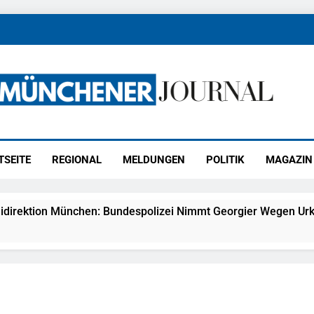
ener Journal
ünchen
TSEITE
REGIONAL
MELDUNGEN
POLITIK
MAGAZIN
idirektion München: Bundespolizei Nimmt Georgier Wegen Urk
27) Schmuckdiebstahl Aus Versandpaket – Polizei Bittet Um 
eidirektion München: Notruf Per Knopfdruck / Schnelle Festn