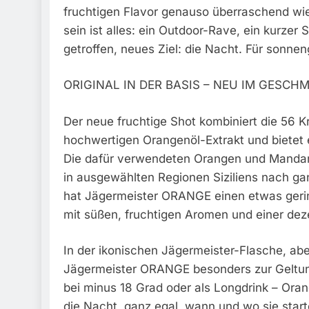
fruchtigen Flavor genauso überraschend wie
sein ist alles: ein Outdoor-Rave, ein kurze
getroffen, neues Ziel: die Nacht. Für sonne
ORIGINAL IN DER BASIS – NEU IM GESCH
Der neue fruchtige Shot kombiniert die 56 K
hochwertigen Orangenöl-Extrakt und bietet
Die dafür verwendeten Orangen und Manda
in ausgewählten Regionen Siziliens nach g
hat Jägermeister ORANGE einen etwas gering
mit süßen, fruchtigen Aromen und einer deze
In der ikonischen Jägermeister-Flasche, ab
Jägermeister ORANGE besonders zur Geltung
bei minus 18 Grad oder als Longdrink – Ora
die Nacht, ganz egal, wann und wo sie start