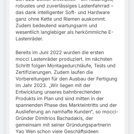
München:
robustes und zuverlässiges Lastenfahrrad –
Beinahekollision an
5. August 2026
Bahnübergang in Aubing
das dank intelligenter Soft- und Hardware
/ Bundespolizei ermittelt
ganz ohne Kette und Riemen auskommt.
wegen gefährlichen
Zudem bedeutend wartungsarm und
Eingriffs in den
wesentlich langlebiger als herkömmliche E-
Bahnverkehr
Lastenräder.
Bereits im Juni 2022 wurden die ersten
mocci Lastenräder produziert. Im nächsten
Schritt folgen Montagedurchläufe, Tests und
Zertifizierungen. Zudem laufen die
Vorbereitungen für den Ausbau der Fertigung
im Jahr 2023. „Wir liegen mit der
Entwicklung unseres bahnbrechenden
Produkts im Plan und sind mitten in der
spannenden Phase des Markteintritts und der
Auslieferung an namhafte Kunden“, so mocci-
Gründer Dimitrios Bachadakis, der
gemeinsam mit seiner Gründungspartnerin
Yao Wen schon viele Geschäftsideen