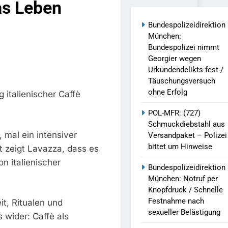
das Leben
reitenden Verkehr / Waffenfund Im
Bundespolizeidirektion
München:
h Ungarn Beendet / Bundespolizei Nimmt
Bundespolizei nimmt
Georgier wegen
Urkundendelikts fest /
g Aufgefunden – Tierheim Übernimmt
Täuschungsversuch
ohne Erfolg
italienischer Caffè
tungen Ermittlungen Der Finanzkontrolle
POL-MFR: (727)
Schmuckdiebstahl aus
, mal ein intensiver
Versandpaket – Polizei
llen Vereinigung Geht Ins Netz –
bittet um Hinweise
 zeigt Lavazza, dass es
n italienischer
Bundespolizeidirektion
undespolizei In Saarbrücken
München: Notruf per
Knopfdruck / Schnelle
Festnahme nach
it, Ritualen und
g / Bundespolizei Ermittelt Wegen
sexueller Belästigung
wider: Caffè als