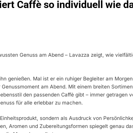
iert Caffè so individuell wie 
idirektion München: Bundespolizei Kontrolliert Grenzübersch
irektion München: Schneller Festgenommen Als Die Reise Nac
n Ungarn Mit Auslieferungshaftbefehl Fest
eidirektion München: Ausgesetzte Katze Am Bahnhof Bamber
sten Genuss am Abend – Lavazza zeigt, wie vielfältig 
kt Auf: Schrotthändler Erschleicht Rund 45.000 Euro Sozialleis
ühren Zu Rechtskräftiger Verurteilung Wegen Betrugs
 ihn genießen. Mal ist er ein ruhiger Begleiter am Morgen
rektion München: Europaweit Gesuchtes Mitglied Einer Krimine
 Genussmoment am Abend. Mit einem breiten Sortiment
ollstreckt Europäischen Auslieferungshaftbefehl
 Lebensstil den passenden Caffè gibt – immer getragen vo
enuss für alle erlebbar zu machen.
eidirektion München: Update Zu Den Einsatzmaßnahmen Der B
 Einheitsprodukt, sondern als Ausdruck von Persönlichke
irektion München: Beinahekollision An Bahnübergang In Aubin
ingriffs In Den Bahnverkehr
en, Aromen und Zubereitungsformen spiegelt genau das 