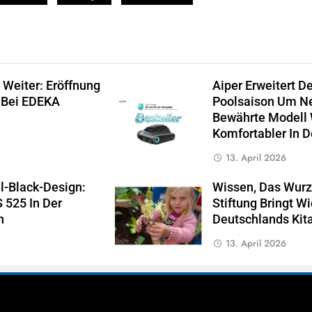
 Weiter: Eröffnung
Aiper Erweitert D
 Bei EDEKA
Poolsaison Um Ne
Bewährte Modell W
Komfortabler In 
13. April 2026
l-Black-Design:
Wissen, Das Wurz
 525 In Der
Stiftung Bringt 
n
Deutschlands Kit
13. April 2026