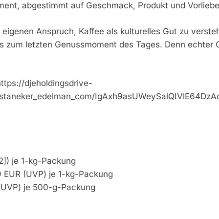
ment, abgestimmt auf Geschmack, Produkt und Vorliebe
n eigenen Anspruch, Kaffee als kulturelles Gut zu verst
is zum letzten Genussmoment des Tages. Denn echter Ca
https://djeholdingsdrive-
ska_staneker_edelman_com/IgAxh9asUWeySalQIVlE64Dz
2]) je 1-kg-Packung
9 EUR (UVP) je 1-kg-Packung
 (UVP) je 500-g-Packung