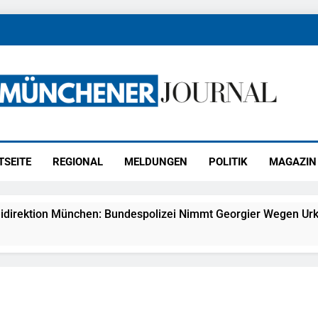
ener Journal
ünchen
TSEITE
REGIONAL
MELDUNGEN
POLITIK
MAGAZIN
idirektion München: Bundespolizei Nimmt Georgier Wegen Urk
27) Schmuckdiebstahl Aus Versandpaket – Polizei Bittet Um 
eidirektion München: Notruf Per Knopfdruck / Schnelle Festn