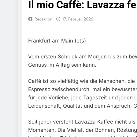
Il mio Caffè: Lavazza fe
Bundespolize
Fahrzeug
Redaktion
17. Februar 2026
7. August 2026
Bundespolizeid
Einen Gesuchte
6. August 2026
Frankfurt am Main (ots) –
Bundespoliz
Fundtier
Vom ersten Schluck am Morgen bis zum bewus
6. August 2026
Genuss im Alltag sein kann.
HZA-R: Zoll Dec
Schwarzarbeit F
6. August 2026
Caffè ist so vielfältig wie die Menschen, die
Bundespolizeidi
Espresso zwischendurch, mal ein bewusster
Bundespolizei V
für jede Vorliebe, jede Tageszeit und jeden
6. August 2026
Leidenschaft, Qualität und dem Anspruch, G
Bundespoliz
5. August 2026
Seit jeher versteht Lavazza Kaffee nicht als
Bundespolizeid
Gefährlichen E
Momenten. Die Vielfalt der Bohnen, Röstung
5. August 2026