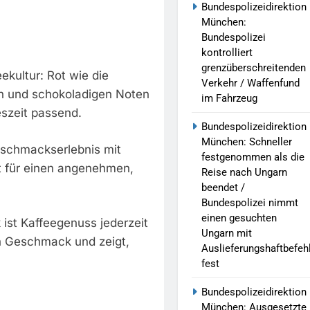
Bundespolizeidirektion
München:
Bundespolizei
kontrolliert
grenzüberschreitenden
eekultur: Rot wie die
Verkehr / Waffenfund
en und schokoladigen Noten
im Fahrzeug
eszeit passend.
Bundespolizeidirektion
München: Schneller
Geschmackserlebnis mit
festgenommen als die
t für einen angenehmen,
Reise nach Ungarn
beendet /
Bundespolizei nimmt
einen gesuchten
 ist Kaffeegenuss jederzeit
Ungarn mit
en Geschmack und zeigt,
Auslieferungshaftbefeh
fest
Bundespolizeidirektion
München: Ausgesetzte