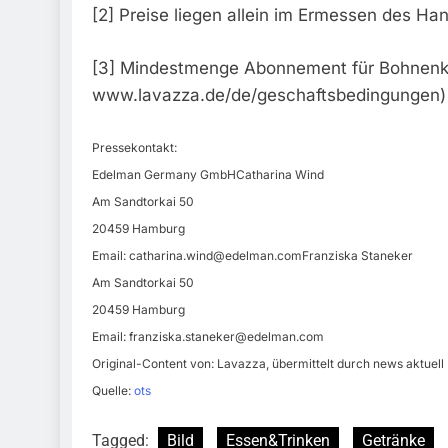
[2] Preise liegen allein im Ermessen des Ha
[3] Mindestmenge Abonnement für Bohnenka
www.lavazza.de/de/geschaftsbedingungen)
Pressekontakt:
Edelman Germany GmbHCatharina Wind
Am Sandtorkai 50
20459 Hamburg
Email:
catharina.wind@edelman.comFranziska
Staneker
Am Sandtorkai 50
20459 Hamburg
Email:
franziska.staneker@edelman.com
Original-Content von: Lavazza, übermittelt durch news aktuell
Quelle:
ots
Tagged:
Bild
Essen&Trinken
Getränke