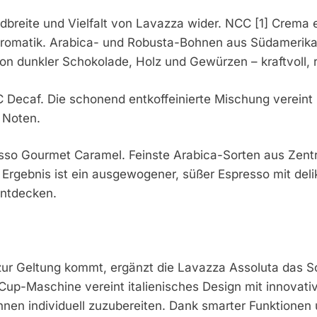
dbreite und Vielfalt von Lavazza wider. NCC [1] Crema e
 Aromatik. Arabica- und Robusta-Bohnen aus Südamerika 
on dunkler Schokolade, Holz und Gewürzen – kraftvoll, 
CC Decaf. Die schonend entkoffeinierte Mischung verein
 Noten.
o Gourmet Caramel. Feinste Arabica-Sorten aus Zentr
 Ergebnis ist ein ausgewogener, süßer Espresso mit deli
entdecken.
 zur Geltung kommt, ergänzt die Lavazza Assoluta das S
Cup-Maschine vereint italienisches Design mit innovati
hnen individuell zuzubereiten. Dank smarter Funktione