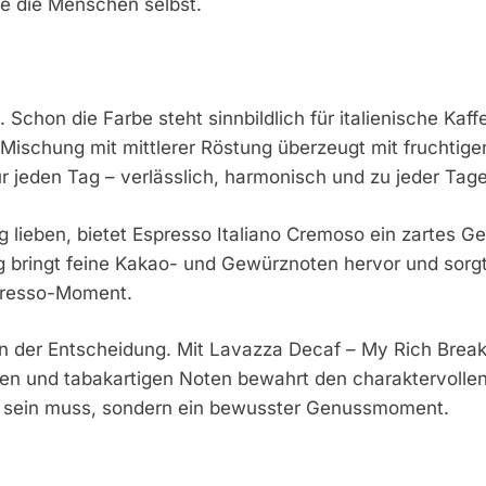
wie die Menschen selbst.
a. Schon die Farbe steht sinnbildlich für italienische Kaff
Mischung mit mittlerer Röstung überzeugt mit fruchtig
r jeden Tag – verlässlich, harmonisch und zu jeder Tag
ig lieben, bietet Espresso Italiano Cremoso ein zartes 
g bringt feine Kakao- und Gewürznoten hervor und sorg
spresso-Moment.
 in der Entscheidung. Mit Lavazza Decaf – My Rich Break
igen und tabakartigen Noten bewahrt den charaktervoll
ss sein muss, sondern ein bewusster Genussmoment.