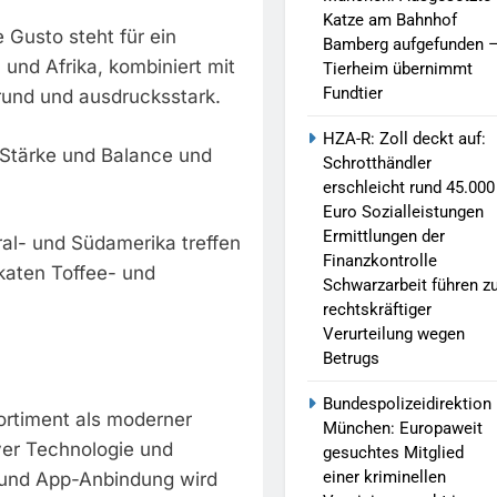
Katze am Bahnhof
 Gusto steht für ein
Bamberg aufgefunden 
und Afrika, kombiniert mit
Tierheim übernimmt
Fundtier
rund und ausdrucksstark.
HZA-R: Zoll deckt auf:
t Stärke und Balance und
Schrotthändler
erschleicht rund 45.000
Euro Sozialleistungen
Ermittlungen der
al- und Südamerika treffen
Finanzkontrolle
katen Toffee- und
Schwarzarbeit führen z
rechtskräftiger
Verurteilung wegen
Betrugs
Bundespolizeidirektion
ortiment als moderner
München: Europaweit
ver Technologie und
gesuchtes Mitglied
einer kriminellen
n und App-Anbindung wird