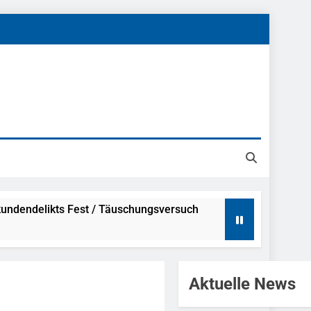
undendelikts Fest / Täuschungsversuch
Hinweise
Aktuelle News
ahme Nach Sexueller Belästigung