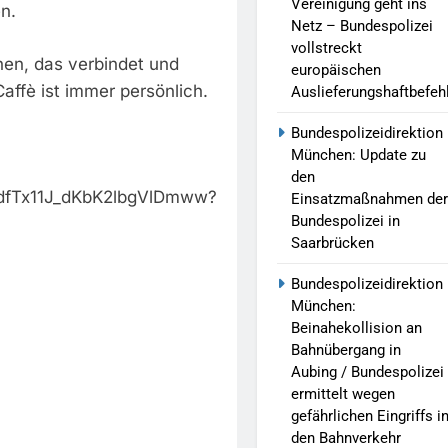
Vereinigung geht ins
n.
Netz – Bundespolizei
vollstreckt
ehen, das verbindet und
europäischen
ffè ist immer persönlich.
Auslieferungshaftbefeh
Bundespolizeidirektion
München: Update zu
den
AdfTx11J_dKbK2lbgVlDmww?
Einsatzmaßnahmen der
Bundespolizei in
Saarbrücken
Bundespolizeidirektion
München:
Beinahekollision an
Bahnübergang in
Aubing / Bundespolizei
ermittelt wegen
gefährlichen Eingriffs i
den Bahnverkehr