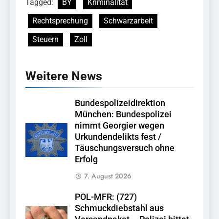
Tagged:
BY
Kriminalität
Rechtsprechung
Schwarzarbeit
Steuern
Zoll
Weitere News
Bundespolizeidirektion
München: Bundespolizei
nimmt Georgier wegen
Urkundendelikts fest /
Täuschungsversuch ohne
Erfolg
7. August 2026
POL-MFR: (727)
Schmuckdiebstahl aus