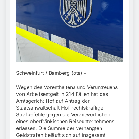
München:
Beinahekollision an
5. August 2026
Bahnübergang in Aubing
/ Bundespolizei ermittelt
wegen gefährlichen
Eingriffs in den
Bahnverkehr
Schweinfurt / Bamberg (ots) –
Wegen des Vorenthaltens und Veruntreuens
von Arbeitsentgelt in 214 Fällen hat das
Amtsgericht Hof auf Antrag der
Staatsanwaltschaft Hof rechtskräftige
Strafbefehle gegen die Verantwortlichen
eines oberfränkischen Reiseunternehmens
erlassen. Die Summe der verhängten
Geldstrafen beläuft sich auf insgesamt