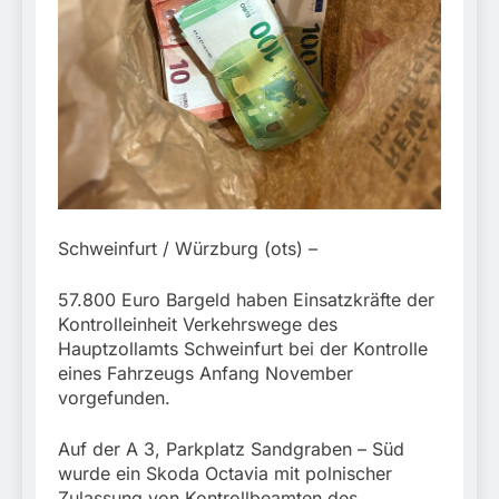
München: Mit dem
führt zur Sicherstellung
Kraftfahrzeug über die
3. August 2026
unversteuerter Zigaretten
Grenze
und Einleitung eines
eingereist/Bundespolizei
Steuerstrafverfahrens
stellt Auto sicher
Schweinfurt / Würzburg (ots) –
57.800 Euro Bargeld haben Einsatzkräfte der
Kontrolleinheit Verkehrswege des
Hauptzollamts Schweinfurt bei der Kontrolle
eines Fahrzeugs Anfang November
vorgefunden.
Auf der A 3, Parkplatz Sandgraben – Süd
wurde ein Skoda Octavia mit polnischer
Zulassung von Kontrollbeamten des