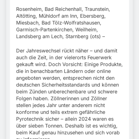
München: Mit dem
führt zur Sicherstellung
Kraftfahrzeug über die
3. August 2026
Rosenheim, Bad Reichenhall, Traunstein,
unversteuerter Zigaretten
Grenze
und Einleitung eines
Altötting, Mühldorf am Inn, Ebersberg,
eingereist/Bundespolizei
Steuerstrafverfahrens
Miesbach, Bad Tölz-Wolfratshausen,
stellt Auto sicher
Garmisch-Partenkirchen, Weilheim,
Landsberg am Lech, Starnberg (ots) –
Der Jahreswechsel rückt näher – und damit
auch die Zeit, in der vielerorts Feuerwerk
gekauft wird. Doch Vorsicht: Einige Produkte,
die in benachbarten Ländern oder online
angeboten werden, entsprechen nicht den
deutschen Sicherheitsstandards und können
beim Zünden unberechenbare und schwere
Folgen haben. Zöllnerinnen und Zöllner
stellen jedes Jahr unter anderem nicht
konforme und teils extrem gefährliche
Pyrotechnik sicher – allein 2024 waren es
über sieben Tonnen. Deshalb ist es wichtig,
beim Kauf genau hinzusehen und sich vorab