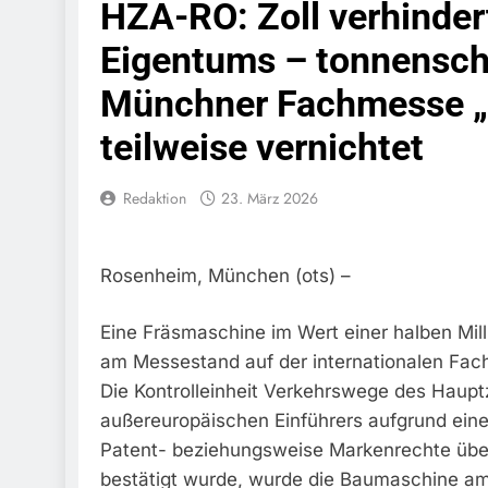
HZA-RO: Zoll verhindert
Schwarzarbeit F
6. August 2026
Eigentums – tonnensch
Bundespolizeidi
Bundespolizei V
Münchner Fachmesse „
6. August 2026
Bundespoliz
teilweise vernichtet
5. August 2026
Bundespolizeid
Redaktion
23. März 2026
Gefährlichen E
5. August 2026
Bundespoliz
Rosenheim, München (ots) –
5. August 2026
FW-M: Brand
Eine Fräsmaschine im Wert einer halben Mill
5. August 2026
am Messestand auf der internationalen Fac
HZA-R: Zoll Deck
Zur Sicherstellu
Die Kontrolleinheit Verkehrswege des Haup
4. August 2026
außereuropäischen Einführers aufgrund ein
Bundespolize
Patent- beziehungsweise Markenrechte über
Sicher
bestätigt wurde, wurde die Baumaschine 
3. August 2026