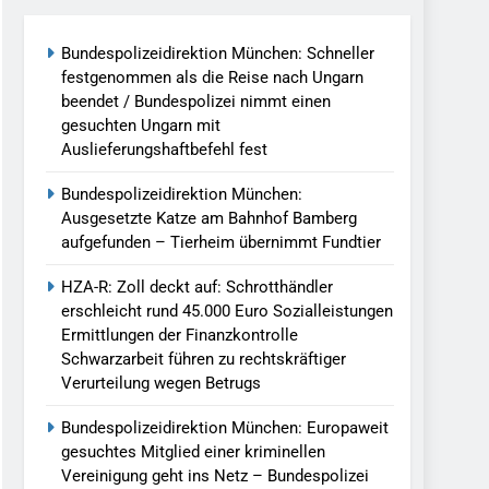
Bundespolizeidirektion München: Schneller
llen Vereinigung Geht Ins Netz –
festgenommen als die Reise nach Ungarn
beendet / Bundespolizei nimmt einen
gesuchten Ungarn mit
undespolizei In Saarbrücken
Auslieferungshaftbefehl fest
g / Bundespolizei Ermittelt Wegen
Bundespolizeidirektion München:
Ausgesetzte Katze am Bahnhof Bamberg
aufgefunden – Tierheim übernimmt Fundtier
en Fest / Mann Nach Gleissturz Verletzt
HZA-R: Zoll deckt auf: Schrotthändler
erschleicht rund 45.000 Euro Sozialleistungen
Ermittlungen der Finanzkontrolle
Schwarzarbeit führen zu rechtskräftiger
ersteckt Kontrolle In Waidhaus Führt
Verurteilung wegen Betrugs
verfahrens
Bundespolizeidirektion München: Europaweit
ngereist/Bundespolizei Stellt Auto
gesuchtes Mitglied einer kriminellen
Vereinigung geht ins Netz – Bundespolizei