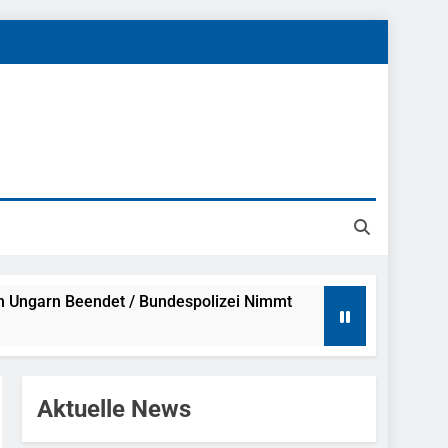
h Ungarn Beendet / Bundespolizei Nimmt
g Aufgefunden – Tierheim Übernimmt
Aktuelle News
tungen Ermittlungen Der Finanzkontrolle