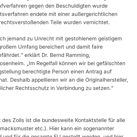
afverfahren gegen den Beschuldigten wurde
htsverfahren endete mit einer außergerichtlichen
ntrechtsverstoßenden Teile wurden vernichtet.
 sich jemand zu Unrecht mit gestohlenem geistigem
großem Umfang bereichert und damit faire
ährdet.“ erklärt Dr. Bernd Ramming,
Rosenheim. „Im Regelfall können wir bei gefälschten
gstellung berechtigte Person einen Antrag auf
at. Deshalb appellieren wir an die Originalhersteller,
blicher Rechtsschutz in Verbindung zu setzen.“
des Zolls ist die bundesweite Kontaktstelle für alle
acksmuster etc.). Hier kann ein sogenannter
und für die gesamte EU gestellt werden, und hier