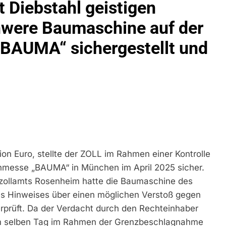
 Diebstahl geistigen
ühren Zu Rechtskräftiger Verurteilung Wegen Betrugs
were Baumaschine auf der
rektion München: Europaweit Gesuchtes Mitglied Einer Krimine
ollstreckt Europäischen Auslieferungshaftbefehl
BAUMA“ sichergestellt und
eidirektion München: Update Zu Den Einsatzmaßnahmen Der B
irektion München: Beinahekollision An Bahnübergang In Aubin
ingriffs In Den Bahnverkehr
eidirektion München: Couragierte Zeugen Halten Tatverdächtig
 In Stillgelegtem Bahngebäude (Sendling)
ion Euro, stellte der ZOLL im Rahmen einer Kontrolle
hmesse „BAUMA“ in München im April 2025 sicher.
t Auf: Mehr Als 17.000 Zigaretten In Fahrzeug Und Anhänger V
ng Unversteuerter Zigaretten Und Einleitung Eines Steuerstraf
tzollamts Rosenheim hatte die Baumaschine des
es Hinweises über einen möglichen Verstoß gegen
idirektion München: Mit Dem Kraftfahrzeug Über Die Grenze Ei
prüft. Da der Verdacht durch den Rechteinhaber
am selben Tag im Rahmen der Grenzbeschlagnahme