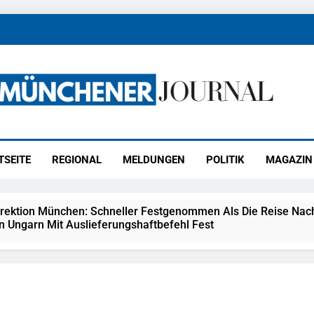
ener Journal
ünchen
TSEITE
REGIONAL
MELDUNGEN
POLITIK
MAGAZIN
irektion München: Schneller Festgenommen Als Die Reise Nac
n Ungarn Mit Auslieferungshaftbefehl Fest
eidirektion München: Ausgesetzte Katze Am Bahnhof Bamber
kt Auf: Schrotthändler Erschleicht Rund 45.000 Euro Sozialleis