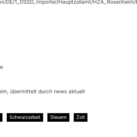
ellen/DE/1_DSSD_Importer/Hauptzollamt/HZA_Rosenhe
de
im, übermittelt durch news aktuell
Schwarzarbeit
Steuern
Zoll