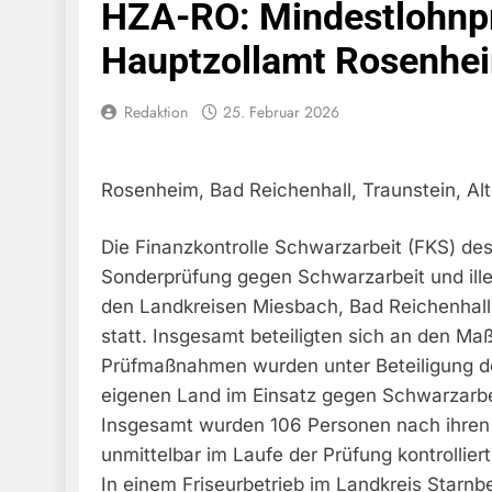
HZA-RO: Mindestlohnpr
Bundespolize
Fahrzeug
Hauptzollamt Rosenheim
7. August 2026
Bundespolizeid
Redaktion
25. Februar 2026
Einen Gesuchte
6. August 2026
Bundespoliz
Fundtier
Rosenheim, Bad Reichenhall, Traunstein, Al
6. August 2026
HZA-R: Zoll Dec
Die Finanzkontrolle Schwarzarbeit (FKS) de
Schwarzarbeit F
Sonderprüfung gegen Schwarzarbeit und ille
6. August 2026
den Landkreisen Miesbach, Bad Reichenhall
Bundespolizeidi
Bundespolizei V
statt. Insgesamt beteiligten sich an den M
6. August 2026
Prüfmaßnahmen wurden unter Beteiligung der
Bundespoliz
eigenen Land im Einsatz gegen Schwarzarbei
5. August 2026
Insgesamt wurden 106 Personen nach ihren B
Bundespolizeid
unmittelbar im Laufe der Prüfung kontrolliert
Gefährlichen E
In einem Friseurbetrieb im Landkreis Starnb
5. August 2026