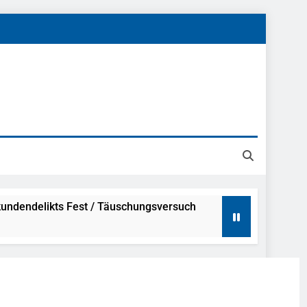
undendelikts Fest / Täuschungsversuch
Hinweise
ahme Nach Sexueller Belästigung