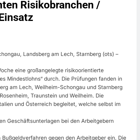
ten Risikobranchen /
reitenden Verkehr / Waffenfund Im
Einsatz
h Ungarn Beendet / Bundespolizei Nimmt
g Aufgefunden – Tierheim Übernimmt
chongau, Landsberg am Lech, Starnberg (ots) –
tungen Ermittlungen Der Finanzkontrolle
che eine großangelegte risikoorientierte
es Mindestlohns“ durch. Die Prüfungen fanden in
sberg am Lech, Weilheim-Schongau und Starnberg
llen Vereinigung Geht Ins Netz –
e Rosenheim, Traunstein und Weilheim. Die
lien und Österreich begleitet, welche selbst im
undespolizei In Saarbrücken
den Geschäftsunterlagen bei den Arbeitgebern
g / Bundespolizei Ermittelt Wegen
n Bußgeldverfahren gegen den Arbeitgeber ein. Die