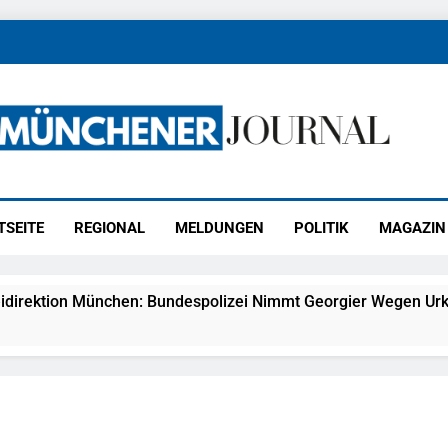
ener Journal
ünchen
TSEITE
REGIONAL
MELDUNGEN
POLITIK
MAGAZIN
idirektion München: Bundespolizei Nimmt Georgier Wegen Urk
27) Schmuckdiebstahl Aus Versandpaket – Polizei Bittet Um 
eidirektion München: Notruf Per Knopfdruck / Schnelle Festn