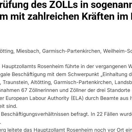
üfung des ZOLLs in sogenann
idirektion München: Bundespolizei Kontrolliert Grenzübersch
 mit zahlreichen Kräften im 
irektion München: Schneller Festgenommen Als Die Reise Nac
n Ungarn Mit Auslieferungshaftbefehl Fest
eidirektion München: Ausgesetzte Katze Am Bahnhof Bamber
tötting, Miesbach, Garmisch-Partenkirchen, Weilheim-S
kt Auf: Schrotthändler Erschleicht Rund 45.000 Euro Sozialleis
s Hauptzollamts Rosenheim führte in der vergangenen Wo
ühren Zu Rechtskräftiger Verurteilung Wegen Betrugs
gale Beschäftigung mit dem Schwerpunkt „Einhaltung d
, Traunstein, Altötting, Garmisch-Partenkirchen, Land
rektion München: Europaweit Gesuchtes Mitglied Einer Krimine
ollstreckt Europäischen Auslieferungshaftbefehl
aßnahmen 67 Zöllnerinnen und Zöllner der drei Standort
 European Labour Authority (ELA) durch Beamte aus Ita
eidirektion München: Update Zu Den Einsatzmaßnahmen Der B
t sind.
eschäftigungsverhältnissen befragt. In 22 Fällen wur
irektion München: Beinahekollision An Bahnübergang In Aubin
.
ingriffs In Den Bahnverkehr
erg leitete das Hauptzollamt Rosenheim noch vor Ort ei