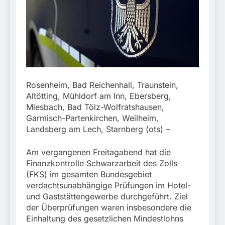
München:
Beinahekollision an
5. August 2026
Bahnübergang in Aubing
/ Bundespolizei ermittelt
wegen gefährlichen
Eingriffs in den
Bahnverkehr
Rosenheim, Bad Reichenhall, Traunstein,
Altötting, Mühldorf am Inn, Ebersberg,
Miesbach, Bad Tölz-Wolfratshausen,
Garmisch-Partenkirchen, Weilheim,
Landsberg am Lech, Starnberg (ots) –
Am vergangenen Freitagabend hat die
Finanzkontrolle Schwarzarbeit des Zolls
(FKS) im gesamten Bundesgebiet
verdachtsunabhängige Prüfungen im Hotel-
und Gaststättengewerbe durchgeführt. Ziel
der Überprüfungen waren insbesondere die
Einhaltung des gesetzlichen Mindestlohns