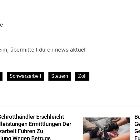
de
im, übermittelt durch news aktuell
Schwarzarbeit
Steuern
Zoll
Schrotthändler Erschleicht
Bu
lleistungen Ermittlungen Der
Ge
zarbeit Führen Zu
Ge
eilung Wegen Betrugs
Eu