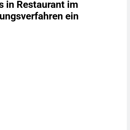
s in Restaurant im
g / Bundespolizei Ermittelt Wegen
lungsverfahren ein
en Fest / Mann Nach Gleissturz Verletzt
ersteckt Kontrolle In Waidhaus Führt
verfahrens
ngereist/Bundespolizei Stellt Auto
g/Bundespolizei Weist Beschuldigten
. August 2026