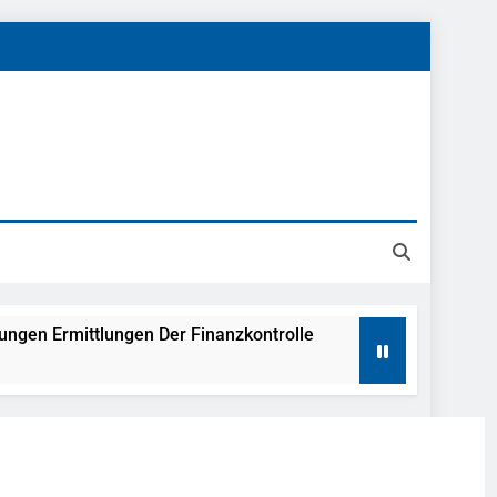
tungen Ermittlungen Der Finanzkontrolle
llen Vereinigung Geht Ins Netz –
undespolizei In Saarbrücken