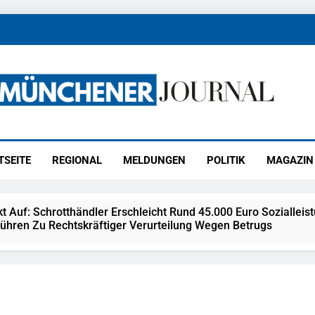
ener Journal
ünchen
TSEITE
REGIONAL
MELDUNGEN
POLITIK
MAGAZIN
kt Auf: Schrotthändler Erschleicht Rund 45.000 Euro Sozialleis
ühren Zu Rechtskräftiger Verurteilung Wegen Betrugs
rektion München: Europaweit Gesuchtes Mitglied Einer Krimine
ollstreckt Europäischen Auslieferungshaftbefehl
eidirektion München: Update Zu Den Einsatzmaßnahmen Der B