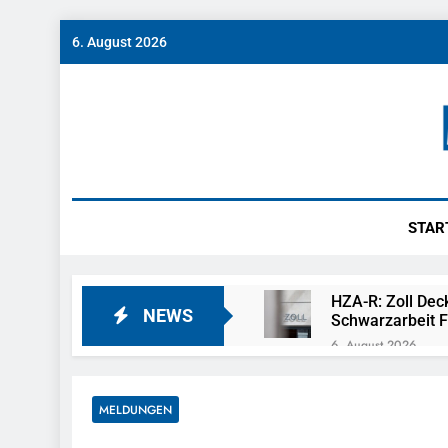
Skip
6. August 2026
to
content
Münch
News Rund Um M
STAR
HZA-R: Zoll Dec
NEWS
Schwarzarbeit F
6. August 2026
Bundespolizeidi
Bundespolizei V
MELDUNGEN
6. August 2026
Bundespoliz