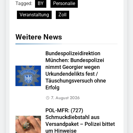
Tagged:
BY
Personalie
Veranstaltung
Zoll
Weitere News
Bundespolizeidirektion
München: Bundespolizei
nimmt Georgier wegen
Urkundendelikts fest /
Täuschungsversuch ohne
Erfolg
7. August 2026
POL-MFR: (727)
Schmuckdiebstahl aus
Versandpaket – Polizei bittet
um Hinweise