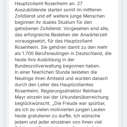
München:
Hauptzollamt Rosenheim an. 27
Beinahekollision an
5. August 2026
Auszubildende starten somit im mittleren
Bahnübergang in Aubing
Zolldienst und elf weitere junge Menschen
/ Bundespolizei ermittelt
beginnen ihr duales Studium für den
wegen gefährlichen
Eingriffs in den
gehobenen Zolldienst. Vorgesehen sind alle,
Bahnverkehr
das erfolgreiche Bestehen der Anwärterzeit
vorausgesetzt, für das Hauptzollamt
Rosenheim. Sie gehören damit zu den mehr
als 1.700 Berufsneulingen in Deutschland, die
heute ihre Ausbildung in der
Bundeszollverwaltung begonnen haben.
In einer feierlichen Stunde leisteten die
Neulinge ihren Amtseid und wurden danach
durch den Leiter des Hauptzollamtes
Rosenheim, Regierungsdirektor Reinhard
Mayr einzeln bei der Urkundenüberreichung
beglückwünscht. „Die Freude war spürbar,
als ich so vielen motivierten jungen Leuten
heute gratulieren zu durfte. Ich wünsche
jedem und jeder einzelnen von ihnen viel