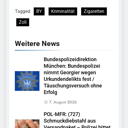
Tagged:
BY
Kriminalität
Zigaretten
Zoll
Weitere News
Bundespolizeidirektion
München: Bundespolizei
nimmt Georgier wegen
Urkundendelikts fest /
Täuschungsversuch ohne
Erfolg
7. August 2026
POL-MFR: (727)
Schmuckdiebstahl aus
Versandpaket – Polizei bittet