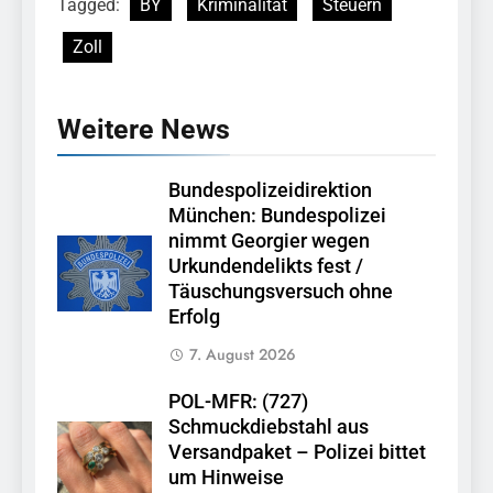
Tagged:
BY
Kriminalität
Steuern
Zoll
Weitere News
Bundespolizeidirektion
München: Bundespolizei
nimmt Georgier wegen
Urkundendelikts fest /
Täuschungsversuch ohne
Erfolg
7. August 2026
POL-MFR: (727)
Schmuckdiebstahl aus
Versandpaket – Polizei bittet
um Hinweise