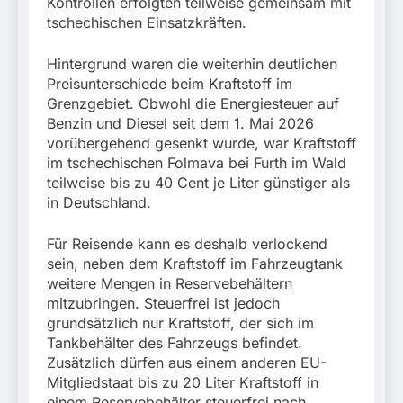
München:
Kontrollen erfolgten teilweise gemeinsam mit
Beinahekollision an
tschechischen Einsatzkräften.
5. August 2026
Bahnübergang in Aubing
/ Bundespolizei ermittelt
Hintergrund waren die weiterhin deutlichen
wegen gefährlichen
Preisunterschiede beim Kraftstoff im
Eingriffs in den
Grenzgebiet. Obwohl die Energiesteuer auf
Bahnverkehr
Benzin und Diesel seit dem 1. Mai 2026
vorübergehend gesenkt wurde, war Kraftstoff
im tschechischen Folmava bei Furth im Wald
teilweise bis zu 40 Cent je Liter günstiger als
in Deutschland.
Für Reisende kann es deshalb verlockend
sein, neben dem Kraftstoff im Fahrzeugtank
weitere Mengen in Reservebehältern
mitzubringen. Steuerfrei ist jedoch
grundsätzlich nur Kraftstoff, der sich im
Tankbehälter des Fahrzeugs befindet.
Zusätzlich dürfen aus einem anderen EU-
Mitgliedstaat bis zu 20 Liter Kraftstoff in
einem Reservebehälter steuerfrei nach