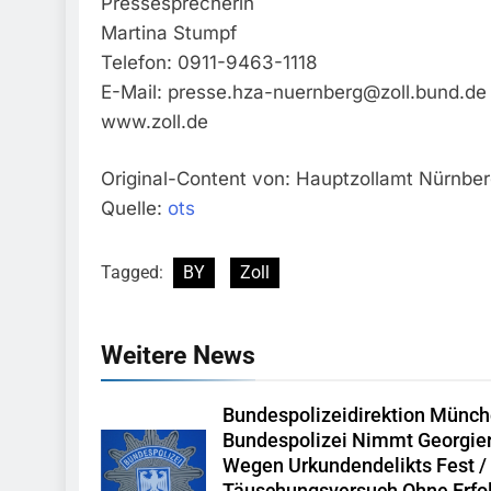
Pressesprecherin
Martina Stumpf
Telefon: 0911-9463-1118
E-Mail:
presse.hza-nuernberg@zoll.bund.de
www.zoll.de
Original-Content von: Hauptzollamt Nürnberg
Quelle:
ots
Tagged:
BY
Zoll
Weitere News
Bundespolizeidirektion Münch
Bundespolizei Nimmt Georgie
Wegen Urkundendelikts Fest /
Täuschungsversuch Ohne Erfo