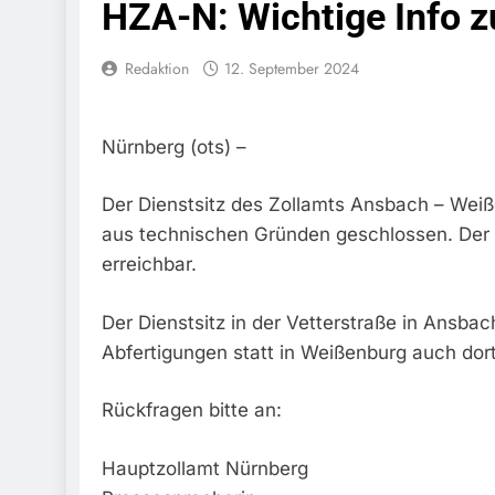
HZA-N: Wichtige Info z
Bundespolize
Fahrzeug
Redaktion
12. September 2024
7. August 2026
Bundespolizeid
Einen Gesuchte
6. August 2026
Nürnberg (ots) –
Bundespoliz
Fundtier
Der Dienstsitz des Zollamts Ansbach – Weiß
6. August 2026
aus technischen Gründen geschlossen. Der Zol
HZA-R: Zoll Dec
Schwarzarbeit F
erreichbar.
6. August 2026
Bundespolizeidi
Der Dienstsitz in der Vetterstraße in Ansbac
Bundespolizei V
Abfertigungen statt in Weißenburg auch d
6. August 2026
Bundespoliz
Rückfragen bitte an:
5. August 2026
Bundespolizeid
Gefährlichen E
Hauptzollamt Nürnberg
5. August 2026