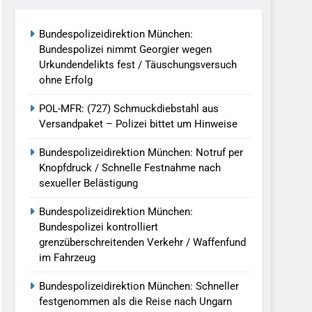
reitenden Verkehr / Waffenfund Im
Bundespolizeidirektion München:
Bundespolizei nimmt Georgier wegen
h Ungarn Beendet / Bundespolizei Nimmt
Urkundendelikts fest / Täuschungsversuch
ohne Erfolg
g Aufgefunden – Tierheim Übernimmt
POL-MFR: (727) Schmuckdiebstahl aus
Versandpaket – Polizei bittet um Hinweise
tungen Ermittlungen Der Finanzkontrolle
Bundespolizeidirektion München: Notruf per
Knopfdruck / Schnelle Festnahme nach
sexueller Belästigung
llen Vereinigung Geht Ins Netz –
Bundespolizeidirektion München:
Bundespolizei kontrolliert
grenzüberschreitenden Verkehr / Waffenfund
undespolizei In Saarbrücken
im Fahrzeug
g / Bundespolizei Ermittelt Wegen
Bundespolizeidirektion München: Schneller
festgenommen als die Reise nach Ungarn