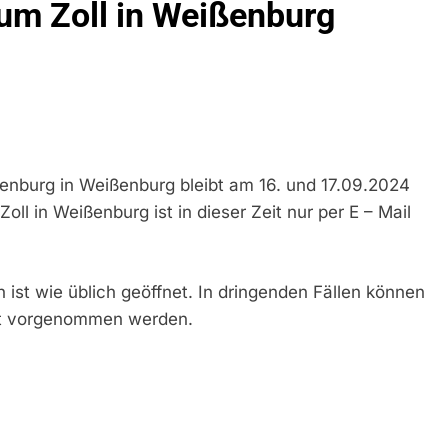
um Zoll in Weißenburg
idirektion München: Bundespolizei Kontrolliert Grenzübersch
irektion München: Schneller Festgenommen Als Die Reise Nac
n Ungarn Mit Auslieferungshaftbefehl Fest
eidirektion München: Ausgesetzte Katze Am Bahnhof Bamber
enburg in Weißenburg bleibt am 16. und 17.09.2024
l in Weißenburg ist in dieser Zeit nur per E – Mail
kt Auf: Schrotthändler Erschleicht Rund 45.000 Euro Sozialleis
ühren Zu Rechtskräftiger Verurteilung Wegen Betrugs
rektion München: Europaweit Gesuchtes Mitglied Einer Krimine
h ist wie üblich geöffnet. In dringenden Fällen können
ollstreckt Europäischen Auslieferungshaftbefehl
ort vorgenommen werden.
eidirektion München: Update Zu Den Einsatzmaßnahmen Der B
irektion München: Beinahekollision An Bahnübergang In Aubin
ingriffs In Den Bahnverkehr