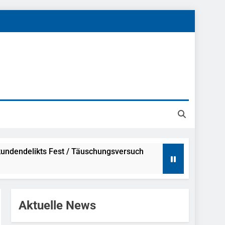
undendelikts Fest / Täuschungsversuch
Hinweise
Aktuelle News
ahme Nach Sexueller Belästigung