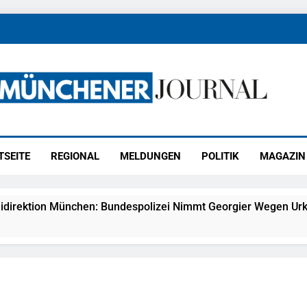
ener Journal
ünchen
TSEITE
REGIONAL
MELDUNGEN
POLITIK
MAGAZIN
idirektion München: Bundespolizei Nimmt Georgier Wegen Urk
27) Schmuckdiebstahl Aus Versandpaket – Polizei Bittet Um 
eidirektion München: Notruf Per Knopfdruck / Schnelle Festn