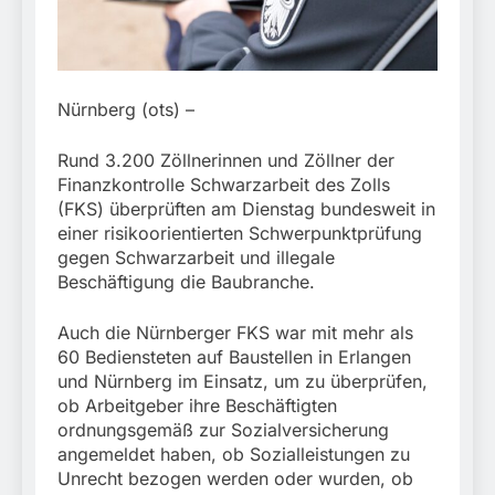
München: Mit dem
führt zur Sicherstellung
Kraftfahrzeug über die
3. August 2026
unversteuerter Zigaretten
Grenze
und Einleitung eines
eingereist/Bundespolizei
Steuerstrafverfahrens
stellt Auto sicher
Nürnberg (ots) –
Rund 3.200 Zöllnerinnen und Zöllner der
Finanzkontrolle Schwarzarbeit des Zolls
(FKS) überprüften am Dienstag bundesweit in
einer risikoorientierten Schwerpunktprüfung
gegen Schwarzarbeit und illegale
Beschäftigung die Baubranche.
Auch die Nürnberger FKS war mit mehr als
60 Bediensteten auf Baustellen in Erlangen
und Nürnberg im Einsatz, um zu überprüfen,
ob Arbeitgeber ihre Beschäftigten
ordnungsgemäß zur Sozialversicherung
angemeldet haben, ob Sozialleistungen zu
Unrecht bezogen werden oder wurden, ob