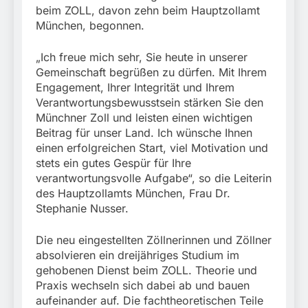
München:
beim ZOLL, davon zehn beim Hauptzollamt
Beinahekollision an
5. August 2026
München, begonnen.
Bahnübergang in Aubing
/ Bundespolizei ermittelt
wegen gefährlichen
„Ich freue mich sehr, Sie heute in unserer
Eingriffs in den
Gemeinschaft begrüßen zu dürfen. Mit Ihrem
Bahnverkehr
Engagement, Ihrer Integrität und Ihrem
Verantwortungsbewusstsein stärken Sie den
Münchner Zoll und leisten einen wichtigen
Beitrag für unser Land. Ich wünsche Ihnen
einen erfolgreichen Start, viel Motivation und
stets ein gutes Gespür für Ihre
verantwortungsvolle Aufgabe“, so die Leiterin
des Hauptzollamts München, Frau Dr.
Stephanie Nusser.
Die neu eingestellten Zöllnerinnen und Zöllner
absolvieren ein dreijähriges Studium im
gehobenen Dienst beim ZOLL. Theorie und
Praxis wechseln sich dabei ab und bauen
aufeinander auf. Die fachtheoretischen Teile