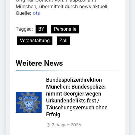
München, übermittelt durch news aktuell
Quelle:
ots
Tagged:
BY
Personalie
Veranstaltung
Zoll
Weitere News
Bundespolizeidirektion
München: Bundespolizei
nimmt Georgier wegen
Urkundendelikts fest /
Täuschungsversuch ohne
Erfolg
7. August 2026