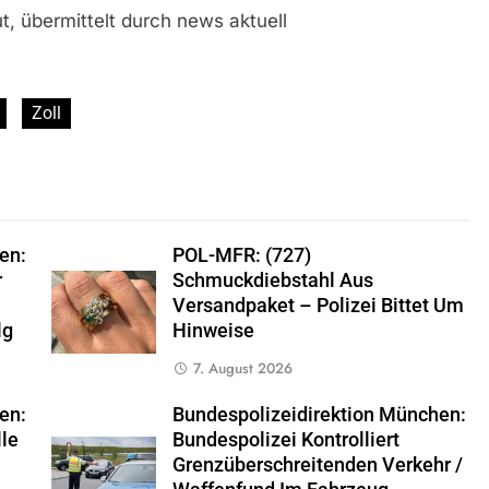
, übermittelt durch news aktuell
Zoll
en:
POL-MFR: (727)
r
Schmuckdiebstahl Aus
Versandpaket – Polizei Bittet Um
lg
Hinweise
7. August 2026
en:
Bundespolizeidirektion München:
lle
Bundespolizei Kontrolliert
Grenzüberschreitenden Verkehr /