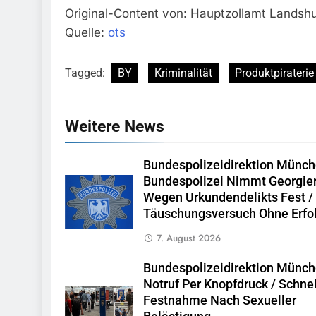
Original-Content von: Hauptzollamt Landshut
Quelle:
ots
Tagged:
BY
Kriminalität
Produktpiraterie
Weitere News
Bundespolizeidirektion Münch
Bundespolizei Nimmt Georgie
Wegen Urkundendelikts Fest /
Täuschungsversuch Ohne Erfo
7. August 2026
Bundespolizeidirektion Münch
Notruf Per Knopfdruck / Schne
Festnahme Nach Sexueller