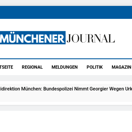
ener Journal
ünchen
TSEITE
REGIONAL
MELDUNGEN
POLITIK
MAGAZIN
idirektion München: Bundespolizei Nimmt Georgier Wegen Urk
27) Schmuckdiebstahl Aus Versandpaket – Polizei Bittet Um 
eidirektion München: Notruf Per Knopfdruck / Schnelle Festn