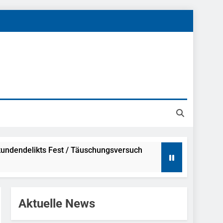
undendelikts Fest / Täuschungsversuch
Hinweise
Aktuelle News
ahme Nach Sexueller Belästigung