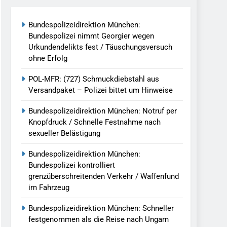
reitenden Verkehr / Waffenfund Im
Bundespolizeidirektion München:
Bundespolizei nimmt Georgier wegen
h Ungarn Beendet / Bundespolizei Nimmt
Urkundendelikts fest / Täuschungsversuch
ohne Erfolg
g Aufgefunden – Tierheim Übernimmt
POL-MFR: (727) Schmuckdiebstahl aus
Versandpaket – Polizei bittet um Hinweise
tungen Ermittlungen Der Finanzkontrolle
Bundespolizeidirektion München: Notruf per
Knopfdruck / Schnelle Festnahme nach
sexueller Belästigung
llen Vereinigung Geht Ins Netz –
Bundespolizeidirektion München:
Bundespolizei kontrolliert
grenzüberschreitenden Verkehr / Waffenfund
undespolizei In Saarbrücken
im Fahrzeug
g / Bundespolizei Ermittelt Wegen
Bundespolizeidirektion München: Schneller
festgenommen als die Reise nach Ungarn