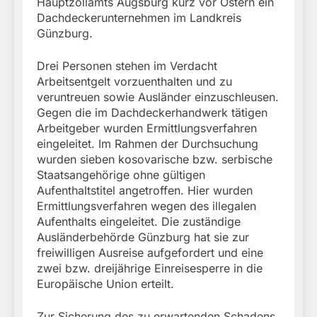
Hauptzollamts Augsburg kurz vor Ostern ein
31. Juli 2026
Dachdeckerunternehmen im Landkreis
Günzburg.
Drei Personen stehen im Verdacht
Arbeitsentgelt vorzuenthalten und zu
veruntreuen sowie Ausländer einzuschleusen.
Gegen die im Dachdeckerhandwerk tätigen
Arbeitgeber wurden Ermittlungsverfahren
eingeleitet. Im Rahmen der Durchsuchung
wurden sieben kosovarische bzw. serbische
Staatsangehörige ohne gültigen
Aufenthaltstitel angetroffen. Hier wurden
Ermittlungsverfahren wegen des illegalen
Aufenthalts eingeleitet. Die zuständige
Ausländerbehörde Günzburg hat sie zur
freiwilligen Ausreise aufgefordert und eine
zwei bzw. dreijährige Einreisesperre in die
Europäische Union erteilt.
Zur Sicherung des zu erwartenden Schadens