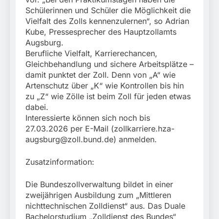
München:
Schülerinnen und Schüler die Möglichkeit die
Beinahekollision an
5. August 2026
Bahnübergang in Aubing
Vielfalt des Zolls kennenzulernen“, so Adrian
/ Bundespolizei ermittelt
Kube, Pressesprecher des Hauptzollamts
wegen gefährlichen
Augsburg.
Eingriffs in den
Berufliche Vielfalt, Karrierechancen,
Bahnverkehr
Gleichbehandlung und sichere Arbeitsplätze –
damit punktet der Zoll. Denn von „A“ wie
Artenschutz über „K“ wie Kontrollen bis hin
zu „Z“ wie Zölle ist beim Zoll für jeden etwas
dabei.
Interessierte können sich noch bis
27.03.2026 per E-Mail (
zollkarriere.hza-
augsburg@zoll.bund.de
) anmelden.
Zusatzinformation:
Die Bundeszollverwaltung bildet in einer
zweijährigen Ausbildung zum „Mittleren
nichttechnischen Zolldienst“ aus. Das Duale
Bachelorstudium „Zolldienst des Bundes“