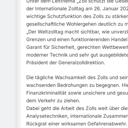
Unter dem Leitthema „Zoll schützt die Ges
der Internationale Zolltag am 26. Januar 2026
wichtige Schutzfunktion des Zolls zu stärke
gesellschaftliche Wohlergehen deutlich zu 
„Der Weltzolltag macht sichtbar, wie unverz
Grenzen und einen funktionierenden Handel s
Garant für Sicherheit, gerechten Wettbewe
moderner Technik und sehr gut ausgebildete
Präsident der Generalzolldirektion.
Die tägliche Wachsamkeit des Zolls und se
wachsenden Bedrohungen zu begegnen. Hierz
Finanzkriminalität sowie unsichere und ges
dem Verkehr zu ziehen.
Dabei geht die Arbeit des Zolls weit über di
Analysetechniken, internationale Zusammena
Rückgrat einer wirksamen Gefahrenabwehr.