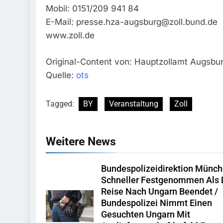
Mobil: 0151/209 941 84
E-Mail:
presse.hza-augsburg@zoll.bund.de
www.zoll.de
Original-Content von: Hauptzollamt Augsbur
Quelle:
ots
Tagged:
BY
Veranstaltung
Zoll
Weitere News
Bundespolizeidirektion Münch
Schneller Festgenommen Als 
Reise Nach Ungarn Beendet /
Bundespolizei Nimmt Einen
Gesuchten Ungarn Mit