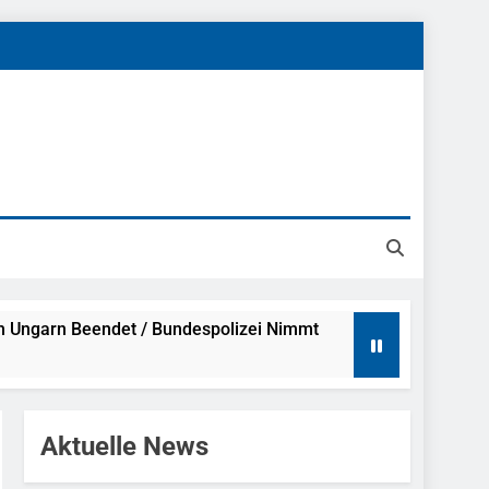
h Ungarn Beendet / Bundespolizei Nimmt
g Aufgefunden – Tierheim Übernimmt
Aktuelle News
tungen Ermittlungen Der Finanzkontrolle