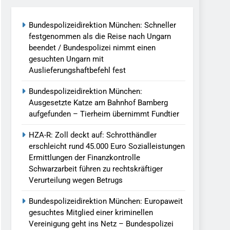
Bundespolizeidirektion München: Schneller
llen Vereinigung Geht Ins Netz –
festgenommen als die Reise nach Ungarn
beendet / Bundespolizei nimmt einen
gesuchten Ungarn mit
undespolizei In Saarbrücken
Auslieferungshaftbefehl fest
g / Bundespolizei Ermittelt Wegen
Bundespolizeidirektion München:
Ausgesetzte Katze am Bahnhof Bamberg
aufgefunden – Tierheim übernimmt Fundtier
en Fest / Mann Nach Gleissturz Verletzt
HZA-R: Zoll deckt auf: Schrotthändler
erschleicht rund 45.000 Euro Sozialleistungen
Ermittlungen der Finanzkontrolle
Schwarzarbeit führen zu rechtskräftiger
ersteckt Kontrolle In Waidhaus Führt
Verurteilung wegen Betrugs
verfahrens
Bundespolizeidirektion München: Europaweit
ngereist/Bundespolizei Stellt Auto
gesuchtes Mitglied einer kriminellen
Vereinigung geht ins Netz – Bundespolizei