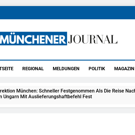
ener Journal
ünchen
TSEITE
REGIONAL
MELDUNGEN
POLITIK
MAGAZIN
irektion München: Schneller Festgenommen Als Die Reise Nac
n Ungarn Mit Auslieferungshaftbefehl Fest
eidirektion München: Ausgesetzte Katze Am Bahnhof Bamber
kt Auf: Schrotthändler Erschleicht Rund 45.000 Euro Sozialleis