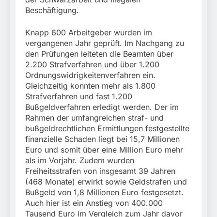
München:
Beschäftigung.
Beinahekollision an
5. August 2026
Bahnübergang in Aubing
/ Bundespolizei ermittelt
Knapp 600 Arbeitgeber wurden im
wegen gefährlichen
vergangenen Jahr geprüft. Im Nachgang zu
Eingriffs in den
den Prüfungen leiteten die Beamten über
Bahnverkehr
2.200 Strafverfahren und über 1.200
Ordnungswidrigkeitenverfahren ein.
Gleichzeitig konnten mehr als 1.800
Strafverfahren und fast 1.200
Bußgeldverfahren erledigt werden. Der im
Rahmen der umfangreichen straf- und
bußgeldrechtlichen Ermittlungen festgestellte
finanzielle Schaden liegt bei 15,7 Millionen
Euro und somit über eine Million Euro mehr
als im Vorjahr. Zudem wurden
Freiheitsstrafen von insgesamt 39 Jahren
(468 Monate) erwirkt sowie Geldstrafen und
Bußgeld von 1,8 Millionen Euro festgesetzt.
Auch hier ist ein Anstieg von 400.000
Tausend Euro im Vergleich zum Jahr davor