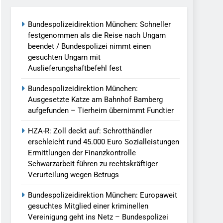
Bundespolizeidirektion München: Schneller
llen Vereinigung Geht Ins Netz –
festgenommen als die Reise nach Ungarn
beendet / Bundespolizei nimmt einen
gesuchten Ungarn mit
undespolizei In Saarbrücken
Auslieferungshaftbefehl fest
g / Bundespolizei Ermittelt Wegen
Bundespolizeidirektion München:
Ausgesetzte Katze am Bahnhof Bamberg
aufgefunden – Tierheim übernimmt Fundtier
en Fest / Mann Nach Gleissturz Verletzt
HZA-R: Zoll deckt auf: Schrotthändler
erschleicht rund 45.000 Euro Sozialleistungen
Ermittlungen der Finanzkontrolle
Schwarzarbeit führen zu rechtskräftiger
ersteckt Kontrolle In Waidhaus Führt
Verurteilung wegen Betrugs
verfahrens
Bundespolizeidirektion München: Europaweit
ngereist/Bundespolizei Stellt Auto
gesuchtes Mitglied einer kriminellen
Vereinigung geht ins Netz – Bundespolizei