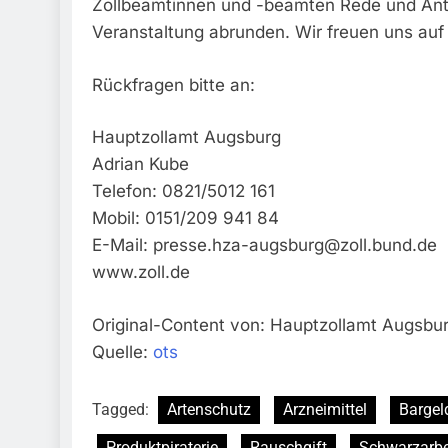
Zollbeamtinnen und -beamten Rede und Ant
Veranstaltung abrunden. Wir freuen uns au
Rückfragen bitte an:
Hauptzollamt Augsburg
Adrian Kube
Telefon: 0821/5012 161
Mobil: 0151/209 941 84
E-Mail:
presse.hza-augsburg@zoll.bund.de
www.zoll.de
Original-Content von: Hauptzollamt Augsbur
Quelle:
ots
Tagged:
Artenschutz
Arzneimittel
Bargel
Produktpiraterie
Rauschgift
Schwarzarbe