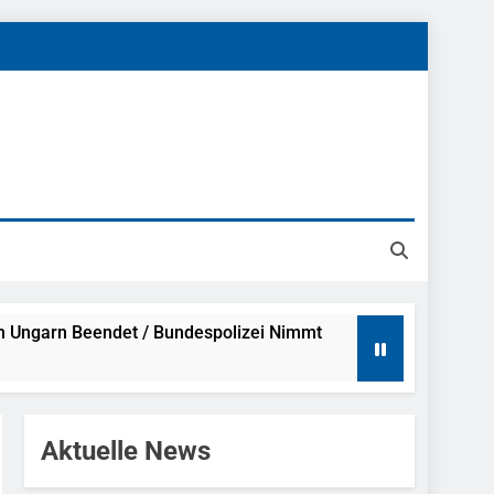
h Ungarn Beendet / Bundespolizei Nimmt
g Aufgefunden – Tierheim Übernimmt
Aktuelle News
tungen Ermittlungen Der Finanzkontrolle