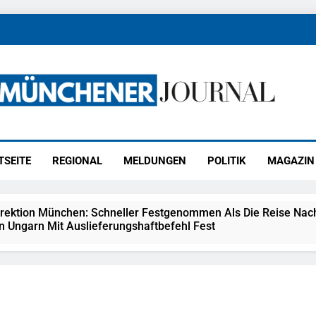
ener Journal
ünchen
TSEITE
REGIONAL
MELDUNGEN
POLITIK
MAGAZIN
irektion München: Schneller Festgenommen Als Die Reise Nac
n Ungarn Mit Auslieferungshaftbefehl Fest
eidirektion München: Ausgesetzte Katze Am Bahnhof Bamber
kt Auf: Schrotthändler Erschleicht Rund 45.000 Euro Sozialleis