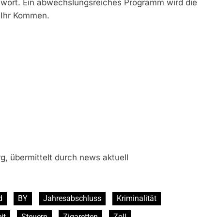
wort. Ein abwechslungsreiches Programm wird die
f Ihr Kommen.
g, übermittelt durch news aktuell
d
BY
Jahresabschluss
Kriminalität
it
Steuern
Zigaretten
Zoll