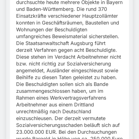
München:
durchsuchte heute mehrere Objekte in Bayern
Beinahekollision an
5. August 2026
und Baden-Württemberg. Die rund 370
Bahnübergang in Aubing
Einsatzkräfte verschiedener Hauptzollämter
/ Bundespolizei ermittelt
konnten in Geschäftsräumen, Baustellen und
wegen gefährlichen
Wohnungen der Beschuldigten
Eingriffs in den
Bahnverkehr
umfangreiches Beweismaterial sicherstellen.
Die Staatsanwaltschaft Augsburg führt
derzeit Verfahren gegen acht Beschuldigte.
Diese stehen im Verdacht Arbeitnehmer nicht
bzw. nicht richtig zur Sozialversicherung
angemeldet, Ausländer eingeschleust sowie
Beihilfe zu diesen Taten geleistet zu haben.
Die Beschuldigten sollen sich als Bande
zusammengeschlossen haben, um im
Rahmen eines Werkvertragsverfahrens
Arbeitnehmer aus einem Drittland
unrechtmäßig nach Deutschland
einzuschleusen. Der derzeit vermutete
Sozialversicherungsschaden beläuft sich auf
23.000.000 EUR. Bei den Durchsuchungen
wurde Bargeld in Höhe von ca. 250.000 Euro