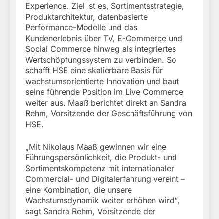
München:
Experience. Ziel ist es, Sortimentsstrategie,
Beinahekollision an
5. August 2026
Produktarchitektur, datenbasierte
Bahnübergang in Aubing
Performance-Modelle und das
/ Bundespolizei ermittelt
Kundenerlebnis über TV, E-Commerce und
wegen gefährlichen
Eingriffs in den
Social Commerce hinweg als integriertes
Bahnverkehr
Wertschöpfungssystem zu verbinden. So
schafft HSE eine skalierbare Basis für
wachstumsorientierte Innovation und baut
seine führende Position im Live Commerce
weiter aus. Maaß berichtet direkt an Sandra
Rehm, Vorsitzende der Geschäftsführung von
HSE.
„Mit Nikolaus Maaß gewinnen wir eine
Führungspersönlichkeit, die Produkt- und
Sortimentskompetenz mit internationaler
Commercial- und Digitalerfahrung vereint –
eine Kombination, die unsere
Wachstumsdynamik weiter erhöhen wird“,
sagt Sandra Rehm, Vorsitzende der