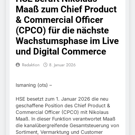
Knopfdruck / Schnelle
7. August 2026
Maaß zum Chief Product
Festnahme nach
Bundespolizeidirektion
sexueller Belästigung
München: Bundespolizei
& Commercial Officer
kontrolliert
7. August 2026
grenzüberschreitenden
(CPCO) für die nächste
Bundespolizeidirektion
Verkehr / Waffenfund im
München: Schneller
Wachstumsphase im Live
Fahrzeug
festgenommen als die
6. August 2026
Reise nach Ungarn
und Digital Commerce
Bundespolizeidirektion
beendet / Bundespolizei
München: Ausgesetzte
nimmt einen gesuchten
Katze am Bahnhof
6. August 2026
Redaktion
8. Januar 2026
Ungarn mit
Bamberg aufgefunden –
HZA-R: Zoll deckt auf:
Auslieferungshaftbefehl
Tierheim übernimmt
Schrotthändler
fest
Fundtier
erschleicht rund 45.000
6. August 2026
Ismaning (ots) –
Euro Sozialleistungen
Bundespolizeidirektion
Ermittlungen der
München: Europaweit
HSE besetzt zum 1. Januar 2026 die neu
Finanzkontrolle
gesuchtes Mitglied einer
6. August 2026
Schwarzarbeit führen zu
geschaffene Position des Chief Product &
kriminellen Vereinigung
Bundespolizeidirektion
rechtskräftiger
Commercial Officer (CPCO) mit Nikolaus
geht ins Netz –
München: Update zu den
Verurteilung wegen
Maaß. In dieser Funktion verantwortet Maaß
Bundespolizei vollstreckt
Einsatzmaßnahmen der
Betrugs
5. August 2026
europäischen
die kanalübergreifende Gesamtsteuerung von
Bundespolizei in
Bundespolizeidirektion
Auslieferungshaftbefehl
Sortiment, Vermarktung und Customer
Saarbrücken