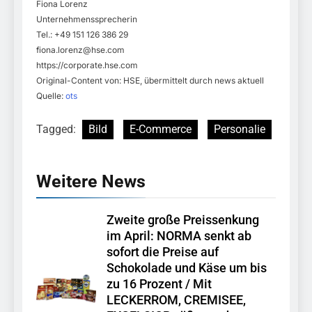
Fiona Lorenz
Unternehmenssprecherin
Tel.: +49 151 126 386 29
fiona.lorenz@hse.com
https://corporate.hse.com
Original-Content von: HSE, übermittelt durch news aktuell
Quelle:
ots
Tagged:
Bild
E-Commerce
Personalie
Weitere News
Zweite große Preissenkung
im April: NORMA senkt ab
sofort die Preise auf
Schokolade und Käse um bis
zu 16 Prozent / Mit
LECKERROM, CREMISEE,