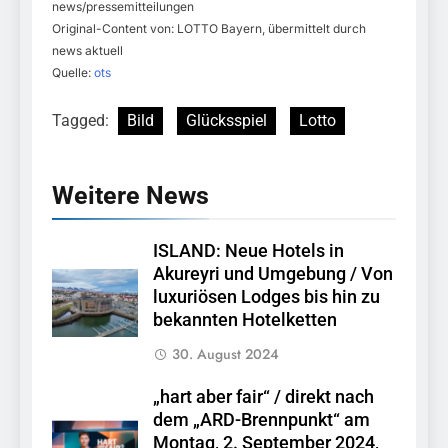
news/pressemitteilungen
Original-Content von: LOTTO Bayern, übermittelt durch
news aktuell
Quelle:
ots
Tagged:
Bild
Glücksspiel
Lotto
Weitere News
ISLAND: Neue Hotels in
Akureyri und Umgebung / Von
luxuriösen Lodges bis hin zu
bekannten Hotelketten
30. August 2024
„hart aber fair“ / direkt nach
dem „ARD-Brennpunkt“ am
Montag, 2. September 2024,