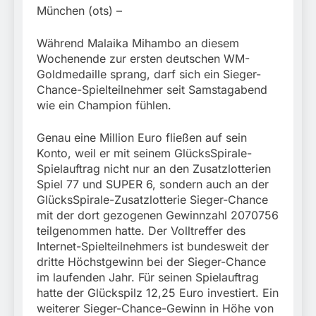
München:
München (ots) –
Beinahekollision an
5. August 2026
Bahnübergang in Aubing
/ Bundespolizei ermittelt
Während Malaika Mihambo an diesem
wegen gefährlichen
Wochenende zur ersten deutschen WM-
Eingriffs in den
Goldmedaille sprang, darf sich ein Sieger-
Bahnverkehr
Chance-Spielteilnehmer seit Samstagabend
wie ein Champion fühlen.
Genau eine Million Euro fließen auf sein
Konto, weil er mit seinem GlücksSpirale-
Spielauftrag nicht nur an den Zusatzlotterien
Spiel 77 und SUPER 6, sondern auch an der
GlücksSpirale-Zusatzlotterie Sieger-Chance
mit der dort gezogenen Gewinnzahl 2070756
teilgenommen hatte. Der Volltreffer des
Internet-Spielteilnehmers ist bundesweit der
dritte Höchstgewinn bei der Sieger-Chance
im laufenden Jahr. Für seinen Spielauftrag
hatte der Glückspilz 12,25 Euro investiert. Ein
weiterer Sieger-Chance-Gewinn in Höhe von