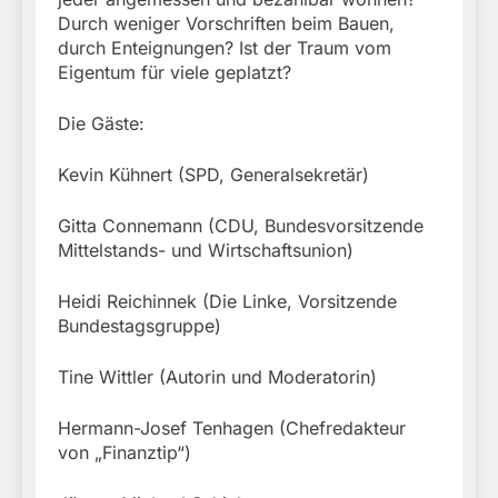
München:
Durch weniger Vorschriften beim Bauen,
Beinahekollision an
5. August 2026
Bahnübergang in Aubing
durch Enteignungen? Ist der Traum vom
/ Bundespolizei ermittelt
Eigentum für viele geplatzt?
wegen gefährlichen
Eingriffs in den
Die Gäste:
Bahnverkehr
Kevin Kühnert (SPD, Generalsekretär)
Gitta Connemann (CDU, Bundesvorsitzende
Mittelstands- und Wirtschaftsunion)
Heidi Reichinnek (Die Linke, Vorsitzende
Bundestagsgruppe)
Tine Wittler (Autorin und Moderatorin)
Hermann-Josef Tenhagen (Chefredakteur
von „Finanztip“)