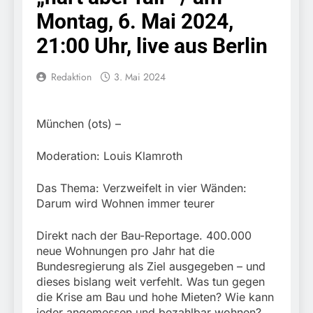
Knopfdruck / Schnelle
7. August 2026
Montag, 6. Mai 2024,
Festnahme nach
Bundespolizeidirektion
sexueller Belästigung
München: Bundespolizei
21:00 Uhr, live aus Berlin
kontrolliert
7. August 2026
grenzüberschreitenden
Bundespolizeidirektion
Redaktion
3. Mai 2024
Verkehr / Waffenfund im
München: Schneller
Fahrzeug
festgenommen als die
6. August 2026
Reise nach Ungarn
Bundespolizeidirektion
München (ots) –
beendet / Bundespolizei
München: Ausgesetzte
nimmt einen gesuchten
Katze am Bahnhof
6. August 2026
Ungarn mit
Moderation: Louis Klamroth
Bamberg aufgefunden –
HZA-R: Zoll deckt auf:
Auslieferungshaftbefehl
Tierheim übernimmt
Schrotthändler
fest
Fundtier
Das Thema: Verzweifelt in vier Wänden:
erschleicht rund 45.000
6. August 2026
Euro Sozialleistungen
Darum wird Wohnen immer teurer
Bundespolizeidirektion
Ermittlungen der
München: Europaweit
Finanzkontrolle
Direkt nach der Bau-Reportage. 400.000
gesuchtes Mitglied einer
6. August 2026
Schwarzarbeit führen zu
kriminellen Vereinigung
neue Wohnungen pro Jahr hat die
Bundespolizeidirektion
rechtskräftiger
geht ins Netz –
Bundesregierung als Ziel ausgegeben – und
München: Update zu den
Verurteilung wegen
Bundespolizei vollstreckt
dieses bislang weit verfehlt. Was tun gegen
Einsatzmaßnahmen der
Betrugs
5. August 2026
europäischen
Bundespolizei in
die Krise am Bau und hohe Mieten? Wie kann
Bundespolizeidirektion
Auslieferungshaftbefehl
Saarbrücken
jeder angemessen und bezahlbar wohnen?