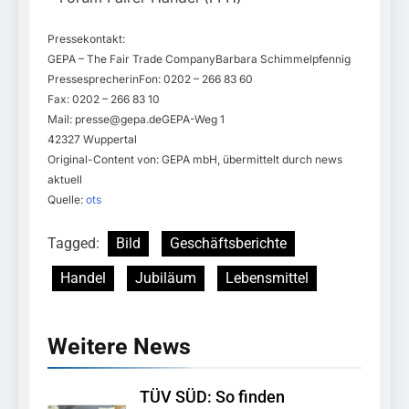
Pressekontakt:
GEPA – The Fair Trade CompanyBarbara Schimmelpfennig
PressesprecherinFon: 0202 – 266 83 60
Fax: 0202 – 266 83 10
Mail:
presse@gepa.deGEPA-Weg
1
42327 Wuppertal
Original-Content von: GEPA mbH, übermittelt durch news
aktuell
Quelle:
ots
Tagged:
Bild
Geschäftsberichte
Handel
Jubiläum
Lebensmittel
Weitere News
TÜV SÜD: So finden