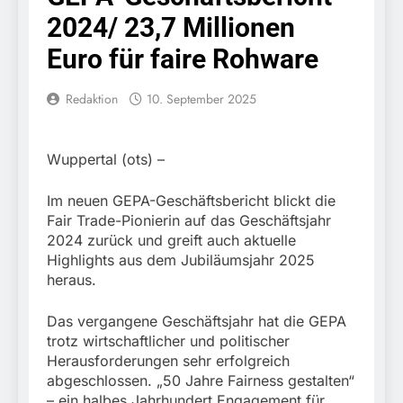
Zeugen halten
5. August 2026
Eingriffs in den
2024/ 23,7 Millionen
Tatverdächtigen fest /
FW-M: Brand in
Bahnverkehr
Mann nach Gleissturz
stillgelegtem
Euro für faire Rohware
verletzt
Bahngebäude
5. August 2026
(Sendling)
HZA-R: Zoll deckt auf:
Redaktion
10. September 2025
Mehr als 17.000
Zigaretten in Fahrzeug
4. August 2026
und Anhänger versteckt
Bundespolizeidirektion
Wuppertal (ots) –
Kontrolle in Waidhaus
München: Mit dem
führt zur Sicherstellung
Kraftfahrzeug über die
3. August 2026
unversteuerter Zigaretten
Im neuen GEPA-Geschäftsbericht blickt die
Grenze
Bundespolizeidirektion
und Einleitung eines
eingereist/Bundespolizei
Fair Trade-Pionierin auf das Geschäftsjahr
München: Unerlaubte
Steuerstrafverfahrens
stellt Auto sicher
2024 zurück und greift auch aktuelle
Einreise mit dem
3. August 2026
Highlights aus dem Jubiläumsjahr 2025
Kraftfahrzeug/Bundespolizei
FW-M:
weist Beschuldigten nach
heraus.
Wochenendrückblick der
Moldau zurück
Feuerwehr München für
3. August 2026
den 31. Juli bis 2.
Das vergangene Geschäftsjahr hat die GEPA
Bundespolizeidirektion
August 2026
trotz wirtschaftlicher und politischer
München: Bundespolizei
Herausforderungen sehr erfolgreich
begleitet Fußballfans
3. August 2026
nach Einsatz am
abgeschlossen. „50 Jahre Fairness gestalten“
FW-M: Technische
Bahnhof Dachau
– ein halbes Jahrhundert Engagement für