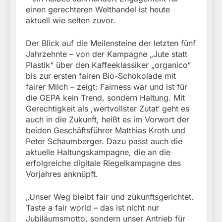
Rettung in
einen gerechteren Welthandel ist heute
Tiefgaragenzufahrt
31. Juli 2026
aktuell wie selten zuvor.
Der Blick auf die Meilensteine der letzten fünf
Jahrzehnte – von der Kampagne „Jute statt
Plastik“ über den Kaffeeklassiker „organico“
bis zur ersten fairen Bio-Schokolade mit
fairer Milch – zeigt: Fairness war und ist für
die GEPA kein Trend, sondern Haltung. Mit
Gerechtigkeit als ,wertvollster Zutat‘ geht es
auch in die Zukunft, heißt es im Vorwort der
beiden Geschäftsführer Matthias Kroth und
Peter Schaumberger. Dazu passt auch die
aktuelle Haltungskampagne, die an die
erfolgreiche digitale Riegelkampagne des
Vorjahres anknüpft.
„Unser Weg bleibt fair und zukunftsgerichtet.
Taste a fair world – das ist nicht nur
Jubiläumsmotto, sondern unser Antrieb für