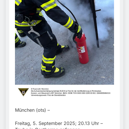
München:
Beinahekollision an
5. August 2026
Bahnübergang in Aubing
/ Bundespolizei ermittelt
wegen gefährlichen
Eingriffs in den
Bahnverkehr
München (ots) –
Freitag, 5. September 2025; 20.13 Uhr –