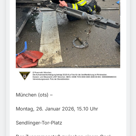
München: Mit dem
führt zur Sicherstellung
Kraftfahrzeug über die
3. August 2026
unversteuerter Zigaretten
Grenze
und Einleitung eines
eingereist/Bundespolizei
Steuerstrafverfahrens
stellt Auto sicher
München (ots) –
Montag, 26. Januar 2026, 15.10 Uhr
Sendlinger-Tor-Platz