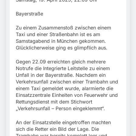
stillgelegtem
verletzt
Bahngebäude
5. August 2026
(Sendling)
Bayerstraße
Zu einem Zusammenstoß zwischen einem
Taxi und einer Straßenbahn ist es am
Samstagabend in München gekommen.
Glücklicherweise ging es glimpflich aus.
Gegen 22.09 erreichten gleich mehrere
Notrufe die Integrierte Leitstelle zu einem
Unfall in der Bayerstraße. Nachdem ein
Verkehrsunfall zwischen einer Trambahn und
einem Taxi gemeldet wurde, alarmierte die
Einsatzzentrale Einheiten von Feuerwehr und
Rettungsdienst mit dem Stichwort
„Verkehrsunfall – Person eingeklemmt“.
An der Einsatzstelle eingetroffen machten
sich die Retter ein Bild der Lage. Die
Trambahn war bereits komplett leer und