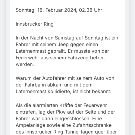
München:
Beinahekollision an
5. August 2026
Sonntag, 18. Februar 2024, 02.38 Uhr
Bahnübergang in Aubing
/ Bundespolizei ermittelt
wegen gefährlichen
Innsbrucker Ring
Eingriffs in den
Bahnverkehr
In der Nacht von Samstag auf Sonntag ist ein
Fahrer mit seinem Jeep gegen einen
Laternenmast geprallt. Er musste von der
Feuerwehr aus seinem Fahrzeug befreit
werden.
Warum der Autofahrer mit seinem Auto von
der Fahrbahn abkam und mit dem
Laternenmast kollidierte, ist nicht bekannt.
Als die alarmierten Kräfte der Feuerwehr
eintrafen, lag der Pkw auf der Seite und der
Fahrer war darin eingeschlossen. Eine
Ampelanlage sowie eine Zufahrtsschranke
des Innsbrucker Ring Tunnel lagen quer über