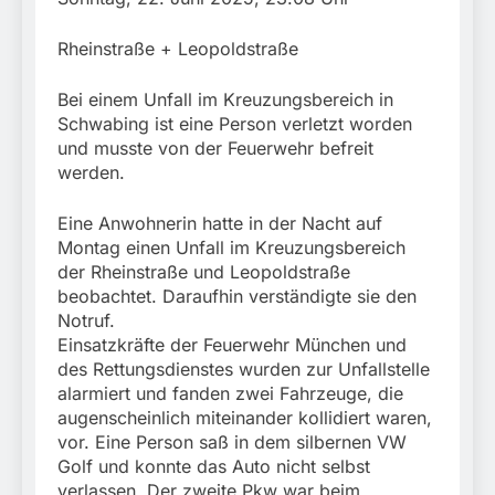
München:
Beinahekollision an
5. August 2026
Bahnübergang in Aubing
Rheinstraße + Leopoldstraße
/ Bundespolizei ermittelt
wegen gefährlichen
Bei einem Unfall im Kreuzungsbereich in
Eingriffs in den
Schwabing ist eine Person verletzt worden
Bahnverkehr
und musste von der Feuerwehr befreit
werden.
Eine Anwohnerin hatte in der Nacht auf
Montag einen Unfall im Kreuzungsbereich
der Rheinstraße und Leopoldstraße
beobachtet. Daraufhin verständigte sie den
Notruf.
Einsatzkräfte der Feuerwehr München und
des Rettungsdienstes wurden zur Unfallstelle
alarmiert und fanden zwei Fahrzeuge, die
augenscheinlich miteinander kollidiert waren,
vor. Eine Person saß in dem silbernen VW
Golf und konnte das Auto nicht selbst
verlassen. Der zweite Pkw war beim