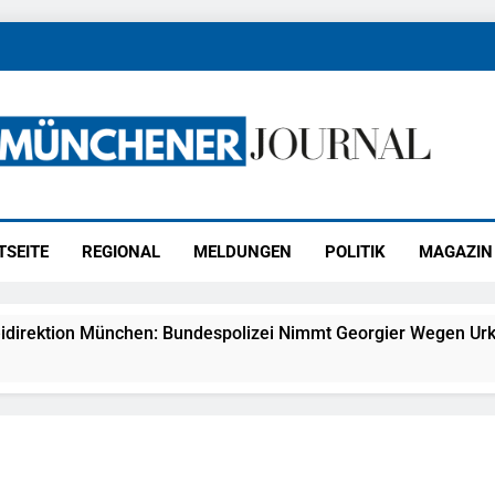
ener Journal
ünchen
TSEITE
REGIONAL
MELDUNGEN
POLITIK
MAGAZIN
idirektion München: Bundespolizei Nimmt Georgier Wegen Urk
27) Schmuckdiebstahl Aus Versandpaket – Polizei Bittet Um 
eidirektion München: Notruf Per Knopfdruck / Schnelle Festn