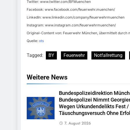
Twitter: www.twitter.com/BFMuenchen
Facebook: www.facebook.com/feuerwehr.muenchen/
LinkedIn: www.linkedin.com/company/feuerwehrmuenchen
Instagram: www.instagram.com/feuerwehrmuenchen/
Original-Content von: Feuerwehr München, übermittelt durch n
Quelle:
ots
Tagged:
BY
Feuerwehr
Notfallrettung
Weitere News
Bundespolizeidirektion Münch
Bundespolizei Nimmt Georgie
Wegen Urkundendelikts Fest /
Täuschungsversuch Ohne Erfo
7. August 2026