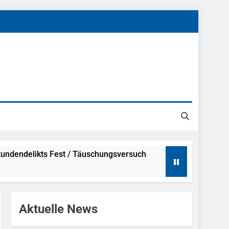
undendelikts Fest / Täuschungsversuch
Hinweise
Aktuelle News
ahme Nach Sexueller Belästigung