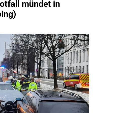
tfall mündet in
idirektion München: Bundespolizei Kontrolliert Grenzübersch
ing)
irektion München: Schneller Festgenommen Als Die Reise Nac
n Ungarn Mit Auslieferungshaftbefehl Fest
eidirektion München: Ausgesetzte Katze Am Bahnhof Bamber
kt Auf: Schrotthändler Erschleicht Rund 45.000 Euro Sozialleis
ühren Zu Rechtskräftiger Verurteilung Wegen Betrugs
rektion München: Europaweit Gesuchtes Mitglied Einer Krimine
ollstreckt Europäischen Auslieferungshaftbefehl
eidirektion München: Update Zu Den Einsatzmaßnahmen Der B
irektion München: Beinahekollision An Bahnübergang In Aubin
ingriffs In Den Bahnverkehr