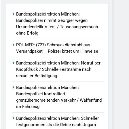
reitenden Verkehr / Waffenfund Im
Bundespolizeidirektion München:
Bundespolizei nimmt Georgier wegen
h Ungarn Beendet / Bundespolizei Nimmt
Urkundendelikts fest / Täuschungsversuch
ohne Erfolg
g Aufgefunden – Tierheim Übernimmt
POL-MFR: (727) Schmuckdiebstahl aus
Versandpaket – Polizei bittet um Hinweise
tungen Ermittlungen Der Finanzkontrolle
Bundespolizeidirektion München: Notruf per
Knopfdruck / Schnelle Festnahme nach
sexueller Belästigung
llen Vereinigung Geht Ins Netz –
Bundespolizeidirektion München:
Bundespolizei kontrolliert
grenzüberschreitenden Verkehr / Waffenfund
undespolizei In Saarbrücken
im Fahrzeug
g / Bundespolizei Ermittelt Wegen
Bundespolizeidirektion München: Schneller
festgenommen als die Reise nach Ungarn